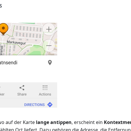
S
o auf der Karte
lange antippen
, erscheint ein
Kontextme
hlten Ort liefert. Dazu gehören die Adresse, die Entfernu