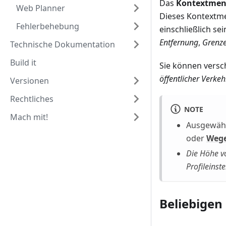
Das
Kontextme
Web Planner
Dieses Kontextme
Fehlerbehebung
einschließlich se
Entfernung
,
Grenz
Technische Dokumentation
Build it
Sie können versc
öffentlicher Verkeh
Versionen
Rechtliches
NOTE
Mach mit!
Ausgewähl
oder
Weg
Die Höhe v
Profileins
Beliebigen