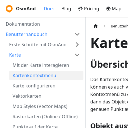
OsmAnd
Docs
Blog
💳 Pricing
🌍 Map
Dokumentation
Benutzer
Benutzerhandbuch
Kart
Erste Schritte mit OsmAnd
Karte
Übersic
Mit der Karte interagieren
Kartenkontextmenü
Das Kartenkontex
Karte konfigurieren
können es auch v
Kontextmenü zu ö
Vektorkarten
dann das Objekt 
Map Styles (Vector Maps)
genauen Punkt au
Rasterkarten (Online / Offline)
Objekt aus
Punkte auf der Karte