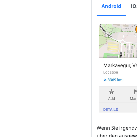
Android
iO
Wenn Sie irgendw
über den ausgewä