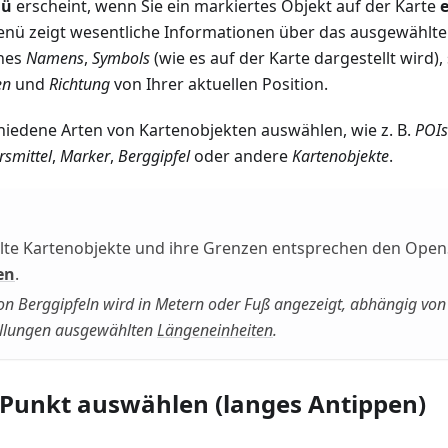
nü
erscheint, wenn Sie ein markiertes Objekt auf der Karte
nü zeigt wesentliche Informationen über das ausgewählte
ines
Namens
,
Symbols
(wie es auf der Karte dargestellt wird),
en
und
Richtung
von Ihrer aktuellen Position.
hiedene Arten von Kartenobjekten auswählen, wie z. B.
POIs
rsmittel
,
Marker
,
Berggipfel
oder andere
Kartenobjekte
.
te Kartenobjekte und ihre Grenzen entsprechen den Ope
en
.
on Berggipfeln wird in Metern oder Fuß angezeigt, abhängig von
tellungen ausgewählten
Längeneinheiten
.
 Punkt auswählen (langes Antippen)