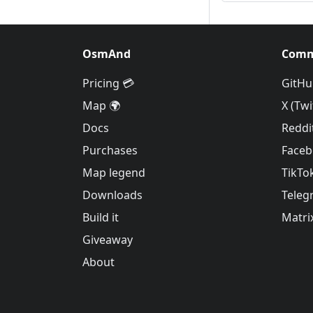
OsmAnd
Comm
Pricing 💳
GitHu
Map 🌍
X (Twi
Docs
Reddi
Purchases
Face
Map legend
TikTo
Downloads
Teleg
Build it
Matri
Giveaway
About