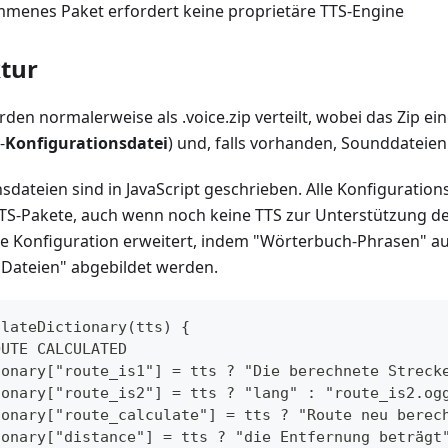
menes Paket erfordert keine proprietäre TTS-Engine
tur
en normalerweise als .voice.zip verteilt, wobei das Zip ei
-
Konfigurationsdatei
) und, falls vorhanden, Sounddateien
sdateien sind in JavaScript geschrieben. Alle Konfiguration
S-Pakete, auch wenn noch keine TTS zur Unterstützung d
 die Konfiguration erweitert, indem "Wörterbuch-Phrasen" 
ateien" abgebildet werden.
ulateDictionary(tts) {
OUTE CALCULATED
tionary["route_is1"] = tts ? "Die berechnete Streck
tionary["route_is2"] = tts ? "lang" : "route_is2.og
tionary["route_calculate"] = tts ? "Route neu berec
tionary["distance"] = tts ? "die Entfernung beträgt