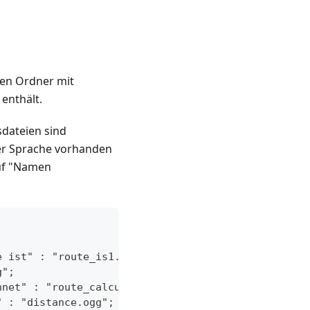
nen Ordner mit
 enthält.
sdateien sind
er Sprache vorhanden
auf "Namen
e ist" : "route_is1.ogg";
g";
hnet" : "route_calculate.ogg";
" : "distance.ogg";