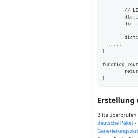
	// L
	dic
	dic
	dic
  .....
}
function rou
	ret
}
Erstellung
Bitte überprüfen 
deutsche Paket
-
Generierungsskr