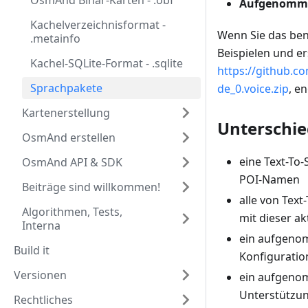
OsmAnd Binär-Karten - .obf
Aufgenomme
Kachelverzeichnisformat -
Wenn Sie das ben
.metainfo
Beispielen und er
Kachel-SQLite-Format - .sqlite
https://github.
Sprachpakete
de_0.voice.zip
, e
Kartenerstellung
Unterschi
OsmAnd erstellen
eine Text-To
OsmAnd API & SDK
POI-Namen
Beiträge sind willkommen!
alle von Tex
Algorithmen, Tests,
mit dieser ak
Interna
ein aufgenom
Build it
Konfiguratio
Versionen
ein aufgenom
Unterstützun
Rechtliches