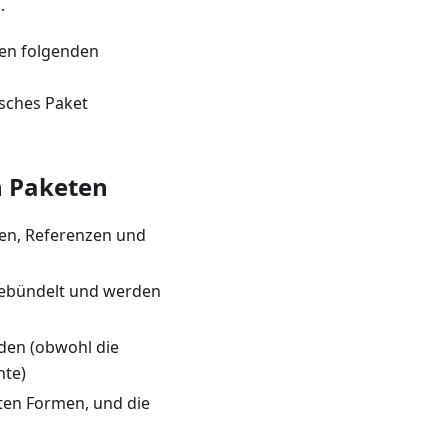
.
den folgenden
tsches Paket
n Paketen
men, Referenzen und
gebündelt und werden
den (obwohl die
nte)
ten Formen, und die