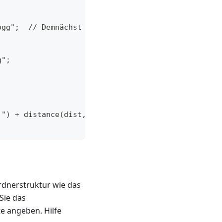
ogg";  // Demnächst sounds better then Vorbereiten
g";
" ") + distance(dist, "nominativ") + (tts ? ", " : 
rdnerstruktur wie das
Sie das
e angeben. Hilfe