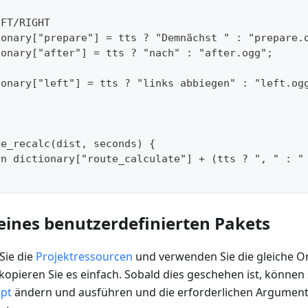
EFT/RIGHT
tionary["prepare"] = tts ? "Demnächst " : "prepare.
tionary["after"] = tts ? "nach" : "after.ogg";
tionary["left"] = tts ? "links abbiegen" : "left.og
te_recalc(dist, seconds) {
urn dictionary["route_calculate"] + (tts ? ", " : 
 eines benutzerdefinierten Pakets
Sie die
Projektressourcen
und verwenden Sie die gleiche O
 kopieren Sie es einfach. Sobald dies geschehen ist, können 
ipt
ändern und ausführen und die erforderlichen Argument