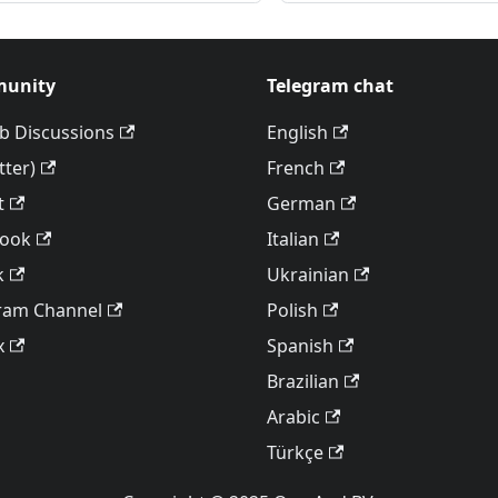
unity
Telegram chat
b Discussions
English
tter)
French
t
German
book
Italian
k
Ukrainian
ram Channel
Polish
x
Spanish
Brazilian
Arabic
Türkçe