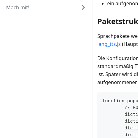
ein aufgenom
Mach mit!
Paketstruk
Sprachpakete werd
lang_tts.js
(Haupt
Die Konfiguration
standardmäßig TT
ist. Später wird
aufgenommener D
function pop
	// R
	dic
	dic
	dic
	dic