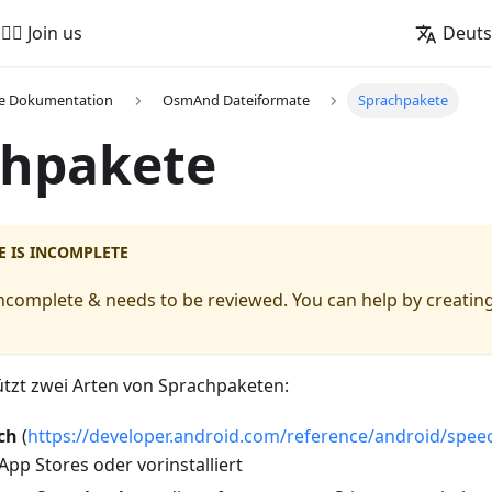
🚵‍♂️ Join us
Deut
he Dokumentation
OsmAnd Dateiformate
Sprachpakete
chpakete
E IS INCOMPLETE
s incomplete & needs to be reviewed. You can help by creating
zt zwei Arten von Sprachpaketen:
ch
(
https://developer.android.com/reference/android/spee
App Stores oder vorinstalliert