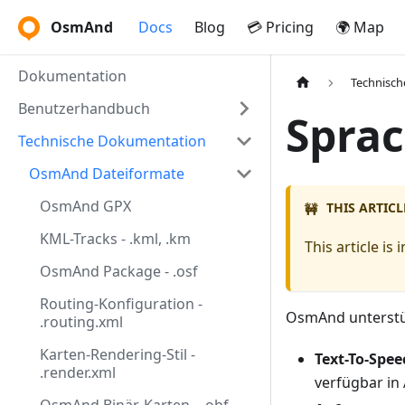
OsmAnd
Docs
Blog
💳 Pricing
🌍 Map
Dokumentation
Technisc
Benutzerhandbuch
Spra
Technische Dokumentation
OsmAnd Dateiformate
OsmAnd GPX
THIS ARTICL
🚧
KML-Tracks - .kml, .km
This article i
OsmAnd Package - .osf
Routing-Konfiguration -
OsmAnd unterstüt
.routing.xml
Karten-Rendering-Stil -
Text-To-Spee
.render.xml
verfügbar in 