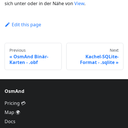
sich unter oder in der Nähe von
View
.
Edit this page
Previous
Next
OsmAnd Binär-
Kachel-SQLite-
Karten - .obf
Format - .sqlite
OsmAnd
Pricing 💳
Map 🌍
Docs