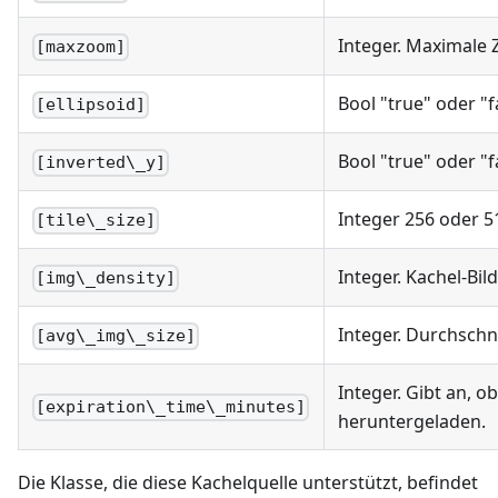
Integer. Maximale
[maxzoom]
Bool "true" oder "
[ellipsoid]
Bool "true" oder "
[inverted\_y]
Integer 256 oder 5
[tile\_size]
Integer. Kachel-Bil
[img\_density]
Integer. Durchschni
[avg\_img\_size]
Integer. Gibt an, 
[expiration\_time\_minutes]
heruntergeladen.
Die Klasse, die diese Kachelquelle unterstützt, befindet