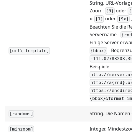
String. URL-Vorlag
Zoom:
oder
{0}
{
x:
oder
,
{1}
{$x}
Beachten Sie die Re
Servername -
{rn
Einige Server erwa
- Begrenzu
{bbox}
[url\_template]
-111.02783203,3
Beispiele:
http://server.a
http://a{rnd}.o
https://encdire
{bbox}&format=im
String. Die Namen 
[randoms]
Integer. Mindestz
[minzoom]