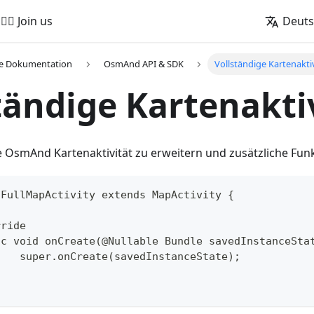
🚵‍♂️ Join us
Deut
he Dokumentation
OsmAnd API & SDK
Vollständige Kartenakti
tändige Kartenakti
die OsmAnd Kartenaktivität zu erweitern und zusätzliche Fu
 FullMapActivity extends MapActivity {
rride
lic void onCreate(@Nullable Bundle savedInstanceSta
		super.onCreate(savedInstanceState);