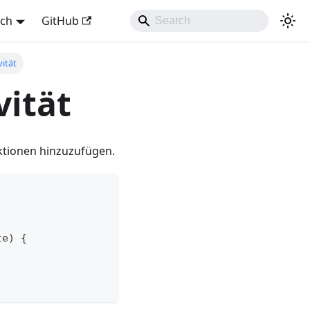
sch
GitHub
vität
vität
nktionen hinzuzufügen.
te) {