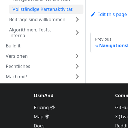
Vollständige Kartenaktivität
Edit this page
Beiträge sind willkommen!
Algorithmen, Tests,
Interna
Previous
Navigations
Build it
Versionen
Rechtliches
Mach mit!
OsmAnd
Comm
Pricing 💳
GitHu
Map 🌍
X (Twi
Docs
Reddi