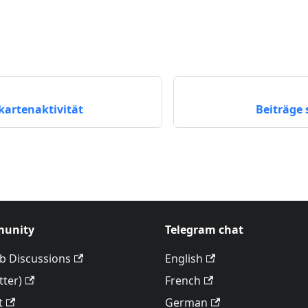
kartenaktivität
Beiträge
unity
Telegram chat
b Discussions
English
tter)
French
t
German