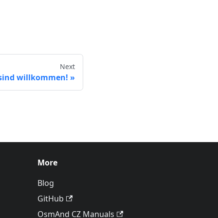
Next
 sind willkommen!
More
Blog
GitHub
OsmAnd CZ Manuals