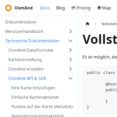
OsmAnd
Docs
Blog
💳 Pricing
🌍 Map
Dokumentation
Technisc
Benutzerhandbuch
Volls
Technische Dokumentation
OsmAnd Dateiformate
Es ist möglich, 
Kartenerstellung
OsmAnd erstellen
public class
OsmAnd API & SDK
	@Ove
Eine Karte hinzufügen
	pub
Einfache Kartenaktivität
	}
Punkte auf der Karte (Aktivität)
}
Navigationskartenaktivität