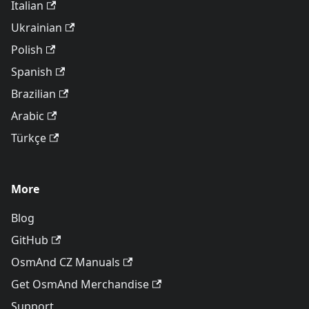
Italian
Ukrainian
Polish
Spanish
Brazilian
Arabic
Türkçe
More
Blog
GitHub
OsmAnd CZ Manuals
Get OsmAnd Merchandise
Support