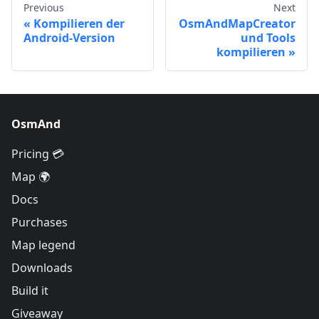
Previous
Next
Kompilieren der
OsmAndMapCreator
Android-Version
und Tools
kompilieren
OsmAnd
Pricing 💳
Map 🌍
Docs
Purchases
Map legend
Downloads
Build it
Giveaway