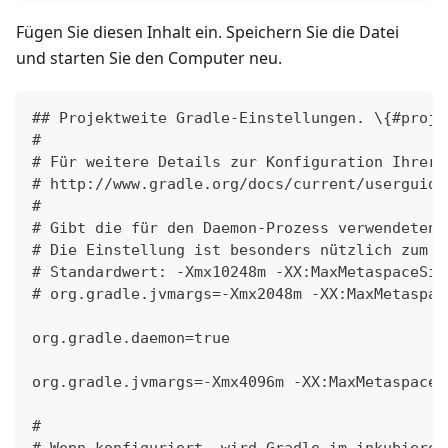
Fügen Sie diesen Inhalt ein. Speichern Sie die Datei
und starten Sie den Computer neu.
## Projektweite Gradle-Einstellungen. \{#proje
#
# Für weitere Details zur Konfiguration Ihrer 
# http://www.gradle.org/docs/current/userguide
#
# Gibt die für den Daemon-Prozess verwendeten 
# Die Einstellung ist besonders nützlich zum O
# Standardwert: -Xmx10248m -XX:MaxMetaspaceSiz
# org.gradle.jvmargs=-Xmx2048m -XX:MaxMetaspac
org.gradle.daemon=true
org.gradle.jvmargs=-Xmx4096m -XX:MaxMetaspaceS
#