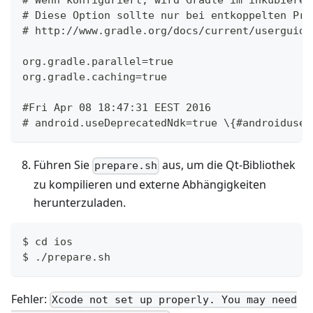
# Wenn konfiguriert, wird Gradle im inkubieren
# Diese Option sollte nur bei entkoppelten Pro
# http://www.gradle.org/docs/current/userguide
org.gradle.parallel=true
org.gradle.caching=true
#Fri Apr 08 18:47:31 EEST 2016
# android.useDeprecatedNdk=true \{#androidused
Führen Sie
aus, um die Qt‑Bibliothek
prepare.sh
zu kompilieren und externe Abhängigkeiten
herunterzuladen.
$ cd ios
$ ./prepare.sh
Fehler:
Xcode not set up properly. You may need