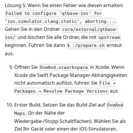
Lösung 5: Wenn Sie einen Fehler wie diesen erhalten:
Failed to configure 'qtbase-ios' for
.
'ios.simulator.clang.static', aborting...
Gehen Sie in den Ordner
core/external/qtbase-
und löschen Sie alle Ordner, die mit
ios/
upstream
beginnen. Führen Sie dann
erneut
$ ./prepare.sh
aus.
Öffnen Sie
in Xcode. Wenn
OsmAnd.xcworkspace
Xcode die Swift Package Manager-Abhängigkeiten
nicht automatisch auflöst, führen Sie
File →
aus.
Packages → Resolve Package Versions
Erster Build. Setzen Sie das Build‑Ziel auf
OsmAnd
. (In der Nähe der
Maps
Wiedergabe-/Stopp‑Schaltflächen). Wählen Sie als
Ziel Ihr Gerät oder einen der iOS‑Simulatoren.