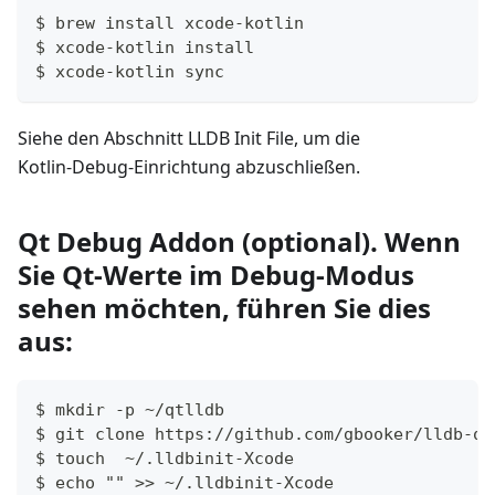
$ brew install xcode-kotlin
$ xcode-kotlin install
$ xcode-kotlin sync
Siehe den Abschnitt LLDB Init File, um die
Kotlin‑Debug‑Einrichtung abzuschließen.
Qt Debug Addon (optional). Wenn
Sie Qt‑Werte im Debug‑Modus
sehen möchten, führen Sie dies
aus:
$ mkdir -p ~/qtlldb
$ git clone https://github.com/gbooker/lldb-qt
$ touch  ~/.lldbinit-Xcode
$ echo "" >> ~/.lldbinit-Xcode