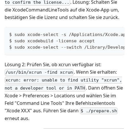
. Lösung: Schalten Sie
to confirm the license...
die XcodeCommandLineTools auf die Xcode‑App um,
bestätigen Sie die Lizenz und schalten Sie sie zurück.
$ sudo xcode-select -s /Applications/Xcode.app
$ sudo xcodebuild -license accept
$ sudo xcode-select --switch /Library/Develope
Lösung 2: Prüfen Sie, ob xcrun verfügbar ist:
. Wenn Sie erhalten:
/usr/bin/xcrun -find xcrun
xcrun: error: unable to find utility "xcrun",
. Dann öffnen Sie
not a developer tool or in PATH
Xcode > Preferences > Locations und wählen Sie im
Feld "Command Line Tools" Ihre Befehlszeilentools
"Xcode XX.X" aus. Führen Sie dann
$ ./prepare.sh
erneut aus.