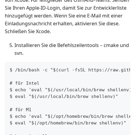
von Xcode. Für Mitglieder des OsmAnd‑Teams: Senden
Sie Ihren Apple‑ID‑Login, damit Sie zur Entwicklerliste
hinzugefügt werden. Wenn Sie eine E‑Mail mit einer
Einladungsnachricht erhalten, aktivieren Sie diese.
Schließen Sie Xcode.
Installieren Sie die Befehlszeilentools – cmake und
svn.
$ /bin/bash -c "$(curl -fsSL https://raw.githu
# für Intel
$ echo 'eval "$(/usr/local/bin/brew shellenv)"
$ eval "$(/usr/local/bin/brew shellenv)"
# für M1
$ echo 'eval "$(/opt/homebrew/bin/brew shellen
$ eval "$(/opt/homebrew/bin/brew shellenv)"