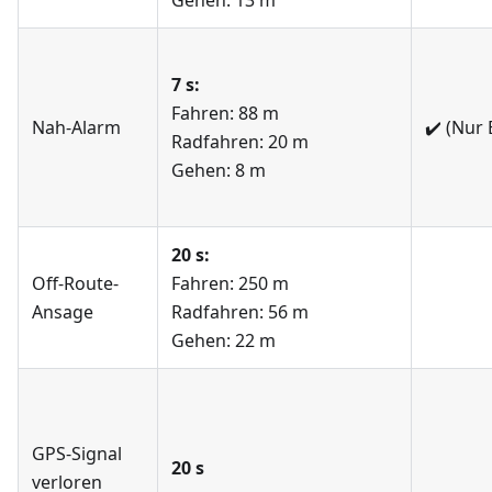
Gehen: 13 m
7 s:
Fahren: 88 m
Nah-Alarm
✔️
(Nur 
Radfahren: 20 m
Gehen: 8 m
20 s:
Off-Route-
Fahren: 250 m
Ansage
Radfahren: 56 m
Gehen: 22 m
GPS-Signal
20 s
verloren