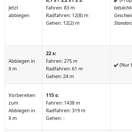
6,7 s / 3,2 s / 2 s:
✔️
(Prop
Jetzt
Fahren: 83 m
tatsächl
abbiegen
Radfahren: 12(8) m
Geschwin
Gehen: 12(2) m
Standar
22 s:
Abbiegen in
Fahren: 275 m
✔️
(Nur 
X m
Radfahren: 61 m
Gehen: 24 m
Vorbereiten
115 s:
zum
Fahren: 1438 m
Abbiegen in
Radfahren: 319 m
X m
Gehen: -