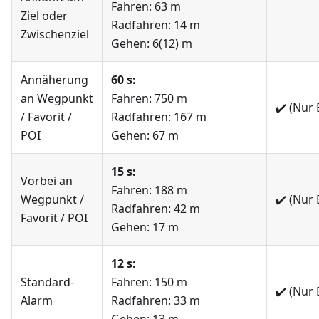
Fahren: 63 m
Ziel oder
Radfahren: 14 m
Zwischenziel
Gehen: 6(12) m
Annäherung
60 s:
an Wegpunkt
Fahren: 750 m
✔️
(Nur 
/ Favorit /
Radfahren: 167 m
POI
Gehen: 67 m
15 s:
Vorbei an
Fahren: 188 m
Wegpunkt /
✔️
(Nur 
Radfahren: 42 m
Favorit / POI
Gehen: 17 m
12 s:
Standard-
Fahren: 150 m
✔️
(Nur 
Alarm
Radfahren: 33 m