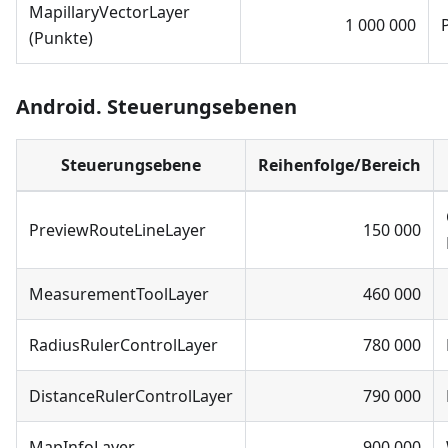
MapillaryVectorLayer
1 000 000
(Punkte)
Android. Steuerungsebenen
Steuerungsebene
Reihenfolge/Bereich
PreviewRouteLineLayer
150 000
MeasurementToolLayer
460 000
RadiusRulerControlLayer
780 000
DistanceRulerControlLayer
790 000
MapInfoLayer
900 000