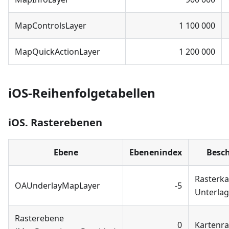
MapControlsLayer
1 100 000
MapQuickActionLayer
1 200 000
iOS-Reihenfolgetabellen
iOS. Rasterebenen
Ebene
Ebenenindex
Besc
Rasterka
OAUnderlayMapLayer
-5
Unterla
Rasterebene
0
Kartenra