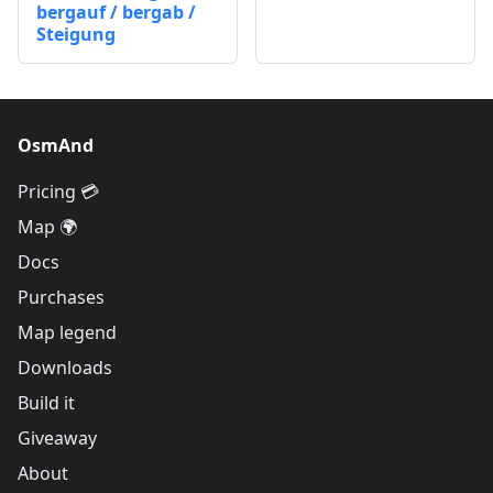
bergauf / bergab /
Steigung
OsmAnd
Pricing 💳
Map 🌍
Docs
Purchases
Map legend
Downloads
Build it
Giveaway
About