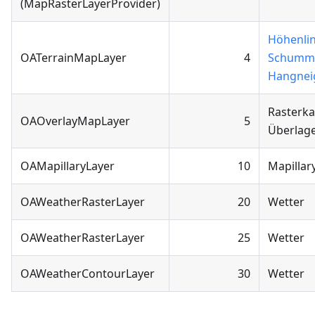
(MapRasterLayerProvider)
Höhenlin
OATerrainMapLayer
4
Schumm
Hangnei
Rasterka
OAOverlayMapLayer
5
Überlag
OAMapillaryLayer
10
Mapillar
OAWeatherRasterLayer
20
Wetter
OAWeatherRasterLayer
25
Wetter
OAWeatherContourLayer
30
Wetter