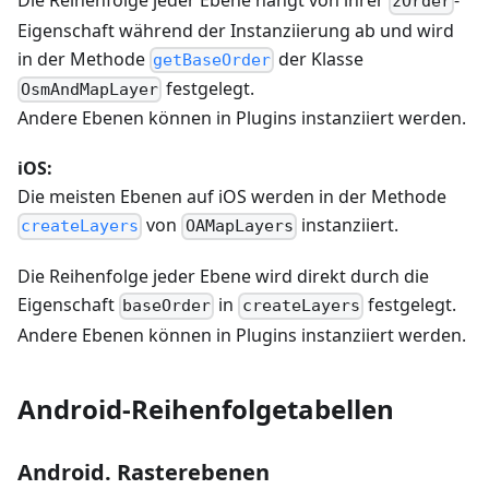
Die Reihenfolge jeder Ebene hängt von ihrer
-
zOrder
Eigenschaft während der Instanziierung ab und wird
in der Methode
der Klasse
getBaseOrder
festgelegt.
OsmAndMapLayer
Andere Ebenen können in Plugins instanziiert werden.
iOS:
Die meisten Ebenen auf iOS werden in der Methode
von
instanziiert.
createLayers
OAMapLayers
Die Reihenfolge jeder Ebene wird direkt durch die
Eigenschaft
in
festgelegt.
baseOrder
createLayers
Andere Ebenen können in Plugins instanziiert werden.
Android-Reihenfolgetabellen
Android. Rasterebenen