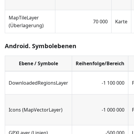
MapTileLayer
70 000
Karte
(Überlagerung)
Android. Symbolebenen
Ebene / Symbole
Reihenfolge/Bereich
DownloadedRegionsLayer
-1 100 000
Icons (MapVectorLayer)
-1 000 000
GPXLayer (Linien)
-500 000