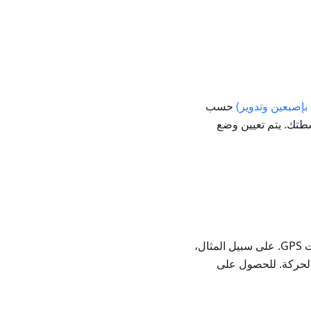
بإصبعين وتدوير)
حسب
اسطتك. يتم تعيين وضع
. في هذا الوضع، يتم توجيه الخريطة وفقًا لاتجاه حركتك المعروف من بيانات GPS. على سبيل المثال،
ه الحركة. للحصول على