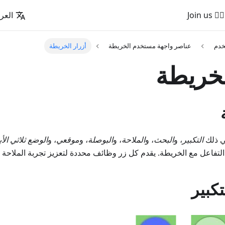
🚵‍♂️ Join us
العرب
خدم
عناصر واجهة مستخدم الخريطة
أزرار الخريطة
لخريطة
في ذلك
التكبير
، و
البحث
، و
الملاحة
، و
البوصلة
، و
موقعي
، و
الوضع ثلاثي الأب
التفاعل مع الخريطة. يقدم كل زر وظائف محددة لتعزيز تجربة الملاحة 
كبير