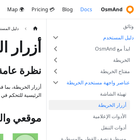
🌍 Map
💳 Pricing
Blog
Docs
OsmAnd
وثائق
دليل المست
دليل المستخدم
أزرار ا
ابدأ مع OsmAnd
الخريطة
نظرة عامة
مفتاح الخريطة
عناصر واجهة مستخدم الخريطة
أزرار الخريطة، بما 
تهيئة الشاشة
الرئيسية للتحكم في 
أزرار الخريطة
موقعي والت
الأدوات الإعلامية
أدوات التنقل
مسطرة نصف القطر والمسطرة