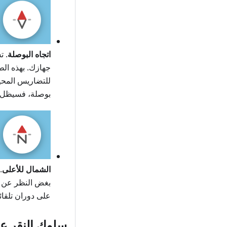
اتجاه البوصلة
. ت
جهازك. بهذه الط
للتضاريس المحي
بوصلة، فسيظل ات
الشمال للأعلى
.
بغض النظر عن ات
على دوران تلقائ
سلوك النقر عل