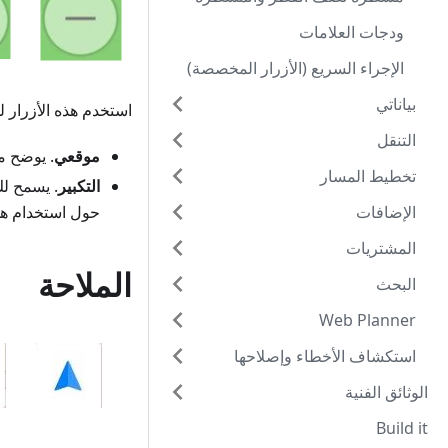
ودجات العلامات
الإجراء السريع (الأزرار المخصصة)
بياناتي
استخدم هذه الأزرار
التنقل
موقعي
. يوضح م
تخطيط المسار
التكبير
. يسمح لك
الإضافات
حول استخدام هذه
المشتريات
الملاحة
البحث
Web Planner
استكشاف الأخطاء وإصلاحها
الوثائق الفنية
Build it