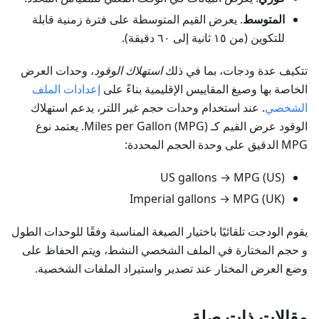
المتوسط
. يعرض القيم المتوسطة على فترة زمنية قابلة
للتكوين (من ١٥ ثانية إلى ٦٠ دقيقة).
تتكيف عدة ودجات، بما في ذلك
استهلاك الوقود
، وحدات العرض
الخاصة بها وصيغ المقاييس الإقليمية بناءً على
إعدادات الملف
الشخصي
. عند استخدام وحدات حجم غير اللتر، يدعم استهلاك
الوقود عرض القيم كـ Miles per Gallon (MPG). يعتمد نوع
MPG الدقيق على وحدة الحجم المحددة:
US gallons → MPG (US)
Imperial gallons → MPG (UK)
يقوم الودجت تلقائيًا باختيار الصيغة المناسبة وفقًا للوحدات
الطول
و
حجم
المختارة في الملف الشخصي النشط، ويتم الحفاظ على
وضع العرض المختار عند تصدير واستيراد الملفات الشخصية.
مقالات ذات صلة