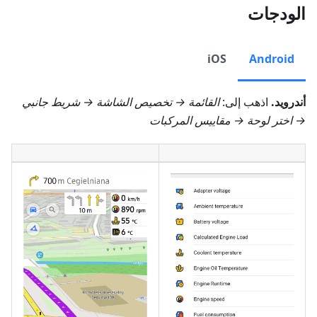
الودجات
iOS
Android
أندرويد.
اذهب إلى:
القائمة → تخصيص الشاشة → شريط جانبي
→ اختر لوحة →
مقاييس المركبات