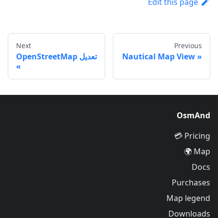
Edit this page
Next
Previous
Nautical Map View
تعديل OpenStreetMap
OsmAnd
Pricing 💳
Map 🌍
Docs
Purchases
Map legend
Downloads