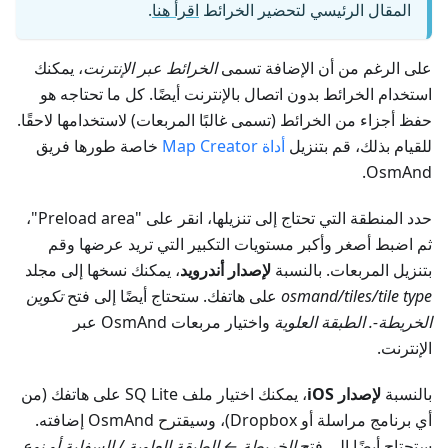
المقال الرئيسي لتحضير الخرائط
اقرأ هنا
.
على الرغم من أن الإضافة تسمى
الخرائط عبر الإنترنت
، يمكنك
استخدام الخرائط بدون اتصال بالإنترنت أيضًا. كل ما تحتاجه هو
حفظ أجزاء من الخرائط (تسمى غالبًا المربعات) لاستخدامها لاحقًا.
للقيام بذلك، قم بتنزيل
أداة Map Creator
خاصة طورها فريق
OsmAnd.
حدد المنطقة التي تحتاج إلى تنزيلها، انقر على "Preload area"،
ثم اضبط أصغر وأكبر مستويات التكبير التي تريد عرضها وقم
بتنزيل المربعات. بالنسبة
لإصدار أندرويد
، يمكنك نسخها إلى مجلد
tile type
osmand/tiles/
على هاتفك. ستحتاج أيضًا إلى فتح
تكوين
الخريطة-. الطبقة العلوية
واختيار مربعات OsmAnd عبر
الإنترنت.
بالنسبة
لإصدار iOS
، يمكنك اختيار ملف SQ Lite على هاتفك (من
أي برنامج مراسلة أو Dropbox)، وسيقترح OsmAnd إضافته.
ستحتاج أيضًا إلى فتح
الخريطة ← الطبقة العلوية / السفلية أو نوع