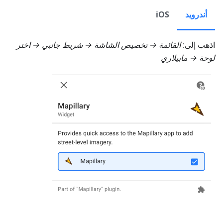
أندرويد
iOS
اذهب إلى:
القائمة → تخصيص الشاشة → شريط جانبي
→ اختر
لوحة →
مابيلاري