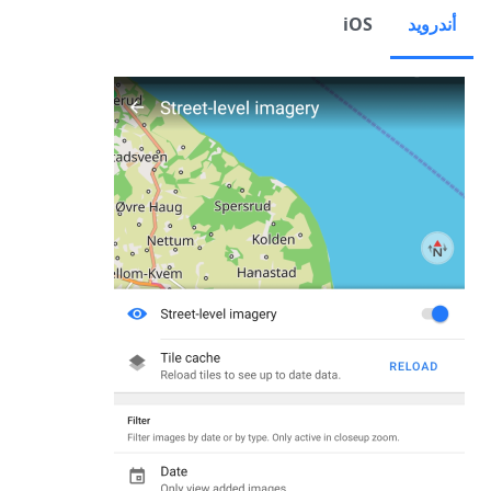
أندرويد
iOS