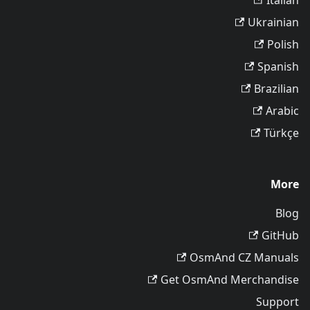
Italian
Ukrainian
Polish
Spanish
Brazilian
Arabic
Türkçe
More
Blog
GitHub
OsmAnd CZ Manuals
Get OsmAnd Merchandise
Support