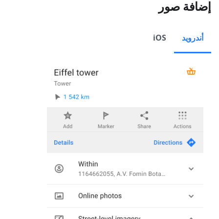
إضافة صور
أندرويد
iOS