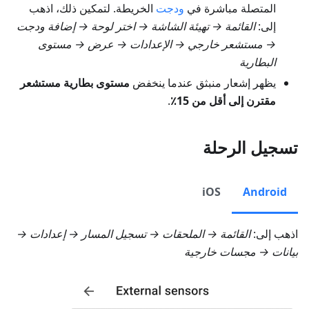
المتصلة مباشرة في
ودجت
الخريطة. لتمكين ذلك، اذهب
إلى:
القائمة → تهيئة الشاشة → اختر لوحة → إضافة ودجت
→ مستشعر خارجي → الإعدادات → عرض → مستوى
البطارية
يظهر إشعار منبثق عندما ينخفض
مستوى بطارية مستشعر
مقترن إلى أقل من 15٪
.
تسجيل الرحلة
iOS
Android
اذهب إلى:
القائمة → الملحقات → تسجيل المسار → إعدادات →
بيانات → مجسات خارجية