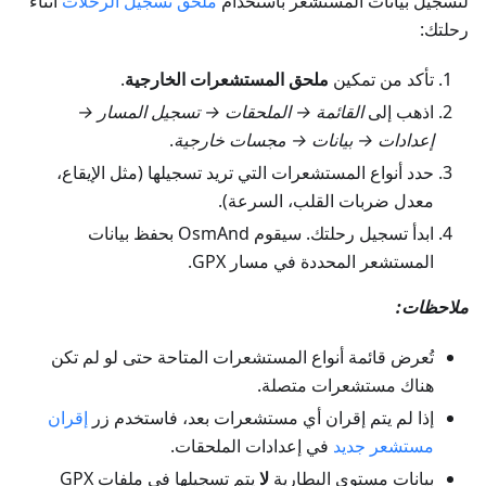
لتسجيل بيانات المستشعر باستخدام
ملحق تسجيل الرحلات
أثناء
رحلتك:
تأكد من تمكين
ملحق المستشعرات الخارجية
.
اذهب إلى
القائمة → الملحقات → تسجيل المسار →
إعدادات → بيانات → مجسات خارجية
.
حدد أنواع المستشعرات التي تريد تسجيلها (مثل الإيقاع،
معدل ضربات القلب، السرعة).
ابدأ تسجيل رحلتك. سيقوم OsmAnd بحفظ بيانات
المستشعر المحددة في مسار GPX.
ملاحظات:
تُعرض قائمة أنواع المستشعرات المتاحة حتى لو لم تكن
هناك مستشعرات متصلة.
إذا لم يتم إقران أي مستشعرات بعد، فاستخدم زر
إقران
مستشعر جديد
في إعدادات الملحقات.
بيانات مستوى البطارية
لا
يتم تسجيلها في ملفات GPX