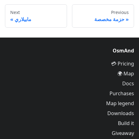
Next
Previous
حزمة مخصصة
مابيلاري
OsmAnd
Pricing 💳
Map 🌍
Docs
Purchases
Map legend
Downloads
Build it
Giveaway