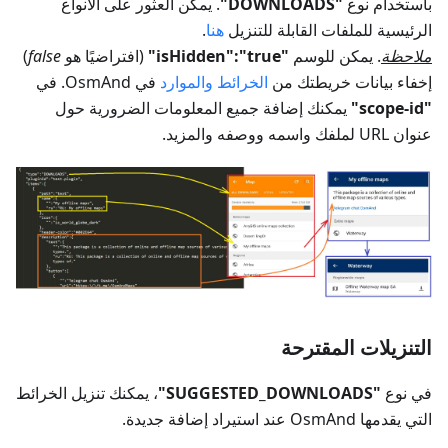
باستخدام نوع
"DOWNLOADS"
. يمكن العثور على الأنواع
الرئيسية للملفات القابلة للتنزيل
هنا
.
ملاحظة
. يمكن للوسم
"isHidden":"true"
(افتراضيًا هو
false
)
إخفاء بيانات خريطتك من
الخرائط والموارد
في OsmAnd. في
"scope-id"
يمكنك إضافة جميع المعلومات الضرورية حول
عنوان URL لملفك واسمه ووصفه والمزيد.
التنزيلات المقترحة
في نوع
"SUGGESTED_DOWNLOADS"
، يمكنك تنزيل الخرائط
التي يقدمها OsmAnd عند استيراد إضافة جديدة.