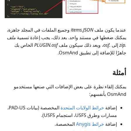
عندما يكون ملف
items.JSON
وجميع الملفات في المجلد جاهزة،
يمكنك ضغطها في مستند واحد. بعد ذلك، يجب إعادة تسمية
ملف
.zip
إلى
.osf
، وبعد ذلك سيكون ملف
PLUGIN.osf
الخاص بك
جاهزًا للإضافة إلى تطبيق OsmAnd.
أمثلة
يمكنك إلقاء نظرة على بعض الإضافات التي صنعها مستخدمو
OsmAnd بأنفسهم:
إضافة
خرائط الولايات المتحدة
المخصصة (بيانات PAD-US،
مسارات وطرق USFS، استجمام USFS).
إضافة
خرائط Anygis
المخصصة.