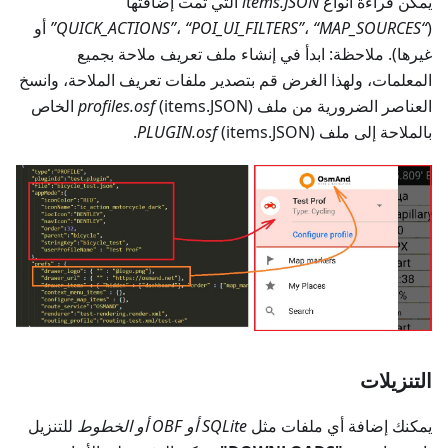
يمكن قراءة أنواع
items.JSON
التي تمت إضافتها
(
“QUICK_ACTIONS”
“MAP_SOURCES”
،
“POI_UI_FILTERS”
،
أو
غيرها). ملاحظة: ابدأ في إنشاء ملف تعريف ملاحة بجميع
المعلمات، ولهذا الغرض قم بتصدير ملفات تعريف الملاحة، وانسخ
العناصر الضرورية من ملف
profiles.osf
(items.JSON) الخاص
بالملاحة إلى ملف
(items.JSON).
PLUGIN.osf
التنزيلات
يمكنك إضافة أي ملفات مثل
SQLite أو OBF أو الخطوط
للتنزيل