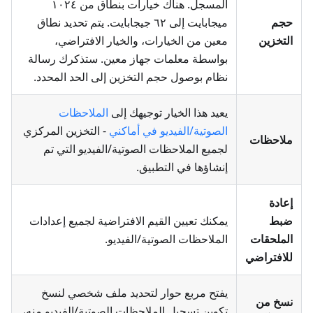
المسجل. هناك خيارات بنطاق من ١٠٢٤
حجم
ميجابايت إلى ٦٢ جيجابايت. يتم تحديد نطاق
التخزين
معين من الخيارات، والخيار الافتراضي،
بواسطة معلمات جهاز معين. ستذكرك رسالة
نظام بوصول حجم التخزين إلى الحد المحدد.
يعيد هذا الخيار توجيهك إلى
الملاحظات
الصوتية/الفيديو في أماكني
- التخزين المركزي
ملاحظات
لجميع الملاحظات الصوتية/الفيديو التي تم
إنشاؤها في التطبيق.
إعادة
ضبط
يمكنك تعيين القيم الافتراضية لجميع إعدادات
الملحقات
الملاحظات الصوتية/الفيديو.
للافتراضي
يفتح مربع حوار لتحديد ملف شخصي لنسخ
نسخ من
تكوين تسجيل الملاحظات الصوتية/الفيديو منه،