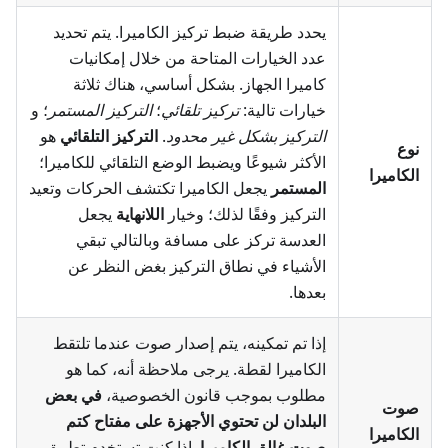
يحدد طريقة ضبط تركيز الكاميرا. يتم تحديد
عدد الخيارات المتاحة من خلال إمكانيات
كاميرا الجهاز. بشكل أساسي، هناك ثلاثة
خيارات تالية:
تركيز تلقائي
؛
التركيز المستمر
؛ و
التركيز بشكل غير محدود
.
التركيز التلقائي
هو
نوع
الأكثر شيوعًا ويضبط الوضع التلقائي للكاميرا؛
الكاميرا
المستمر
يجعل الكاميرا تكتشف الحركات وتعيد
التركيز وفقًا لذلك؛ وخيار
اللانهاية
يجعل
العدسة تركز على مسافة وبالتالي تبقي
الأشياء في نطاق التركيز بغض النظر عن
بعدها.
إذا تم تمكينه، يتم إصدار صوت عندما تلتقط
الكاميرا لقطة. يرجى ملاحظة أنه، كما هو
مطلوب بموجب قانون الخصوصية،
في بعض
صوت
البلدان لن تحتوي الأجهزة على مفتاح كتم
الكاميرا
صوت غالق الكاميرا
. إذا كنت تستخدم تطبيق