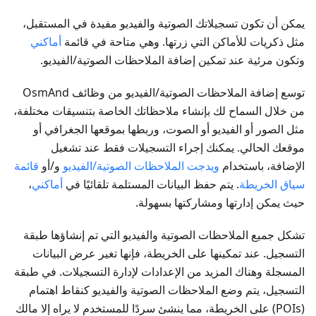
يمكن أن تكون تسجيلاتك الصوتية والفيديو مفيدة في المستقبل،
مثل ذكريات للأماكن التي زرتها. وهي متاحة في قائمة
أماكني
وتكون مرئية عند تمكين إضافة الملاحظات الصوتية/الفيديو.
توسع إضافة الملاحظات الصوتية/الفيديو من وظائف OsmAnd
من خلال السماح لك بإنشاء ملاحظاتك الخاصة بتنسيقات مختلفة،
مثل الصور أو الفيديو أو الصوت، وربطها بموقعها الجغرافي أو
موقعك الحالي. يمكنك إجراء التسجيلات فقط عند تشغيل
الإضافة، باستخدام
ويدجت الملاحظات الصوتية/الفيديو
و/أو
قائمة
سياق الخريطة
. يتم حفظ البيانات المستلمة تلقائيًا في
أماكني
،
حيث يمكن إدارتها ومشاركتها بسهولة.
تشكل جميع الملاحظات الصوتية والفيديو التي تم إنشاؤها طبقة
التسجيل. عند تمكينها على الخريطة، فإنها تغير عرض البيانات
المسجلة وهناك المزيد من الإعدادات لإدارة التسجيلات. في طبقة
التسجيل، يتم وضع الملاحظات الصوتية والفيديو كنقاط اهتمام
(POIs) على الخريطة، مما ينشئ سردًا للمستخدم لا يراه إلا مالك