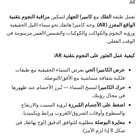
AR
تعمل طبقة
الفلك
مع
كاميرا الجهاز
لتمكين
مراقبة النجوم بتقنية
الواقع المعزز (AR)
. وجه كاميرا هاتفك نحو سماء الليل الحقيقية
ورؤية النجوم والكواكب والكوكبات والشمس/القمر مرسومة في
الوقت الفعلي.
كيفية عمل العثور على النجوم بتقنية AR:
عرض الكاميرا الحي
يعرض السماء الحقيقية مع طبقات
فلكية شفافة متماشية مع الأفق/البوصلة.
حرك الكاميرا
لمسح السماء — تُبرز الأجسام عند ظهورها
في مجال رؤيتك.
اضغط على الأجسام المُبرزة
لرؤية السمت والارتفاع
والسطوع وأوقات الشروق/الغروب ورابط ويكيبيديا.
معايرة البوصلة
مطلوبة للتوافق الدقيق (لوح بهاتفك في
شكل 8 إذا لزم الأمر).