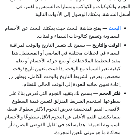
النجوم والكوكبات والكواكب ومسارات الشمس والقمر. في
أسفل الشاشة، يمكنك الوصول إلى الأدوات التالية:
البحث
— يفتح شاشة البحث حيث يمكنك البحث عن الأجسام
السماوية وتصفح كتالوجات السماء والفئات.
الوقت والتاريخ
— يسمح لك بتغيير التاريخ والوقت لمراقبة
السماء في لحظات مختلفة في الماضي أو المستقبل. هذا
مفيد لتخطيط الملاحظات أو تتبع حركة الأجسام أو تعلم
كيفية تغير السماء مع الوقت. إذا قمت بتعيين تاريخ/وقت
مخصص، يعرض الشريط التاريخ والوقت الكامل، ويظهر زر
إعادة تعيين بجانبه للعودة إلى الوقت الحالي للنظام.
فلتر الحجم
— يسمح لك بتقييد النجوم التي تُعرض بناءً على
سطوعها. استخدم الشريط المنزلق لتعيين قيمة السطوع
الأقصى. القيم المنخفضة تعرض النجوم الأكثر سطوعًا فقط،
بينما تكشف القيم الأعلى عن النجوم الأقل سطوعًا والأجسام
السماوية العميقة. هذا يساعد في تقليل الفوضى البصرية أو
محاكاة ما هو مرئي للعين المجردة.