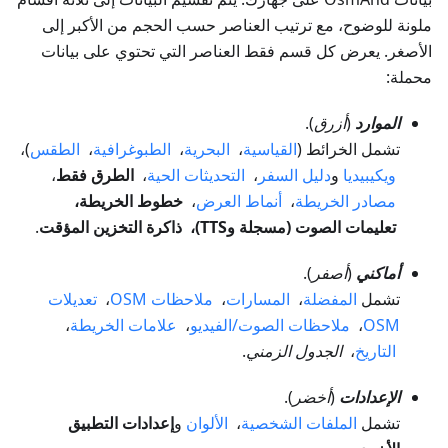
ملونة للوضوح، مع ترتيب العناصر حسب الحجم من الأكبر إلى
الأصغر. يعرض كل قسم فقط العناصر التي تحتوي على بيانات
محملة:
الموارد
(
أزرق
).
تشمل الخرائط (
القياسية
،
البحرية
،
الطبوغرافية
،
الطقس
)،
ويكيبيديا
و
دليل السفر
،
التحديثات الحية
،
الطرق فقط
،
مصادر الخريطة
،
أنماط العرض
،
خطوط الخريطة،
تعليمات الصوت (مسجلة وTTS)، ذاكرة التخزين المؤقت
.
أماكني
(
أصفر
).
تشمل
المفضلة
،
المسارات
،
ملاحظات OSM
،
تعديلات
OSM
،
ملاحظات الصوت/الفيديو
،
علامات الخريطة
،
التاريخ
،
الجدول الزمني
.
الإعدادات
(
أخضر
).
تشمل
الملفات الشخصية
،
الألوان
و
إعدادات التطبيق