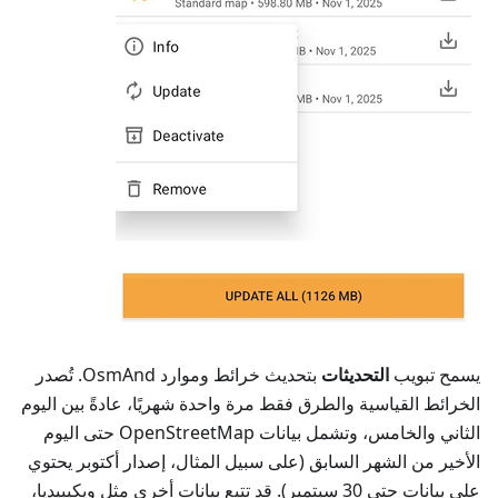
يسمح تبويب
التحديثات
بتحديث خرائط وموارد OsmAnd. تُصدر
الخرائط القياسية والطرق فقط مرة واحدة شهريًا، عادةً بين اليوم
الثاني والخامس، وتشمل بيانات OpenStreetMap حتى اليوم
الأخير من الشهر السابق (على سبيل المثال، إصدار أكتوبر يحتوي
على بيانات حتى 30 سبتمبر). قد تتبع بيانات أخرى مثل ويكيبيديا،