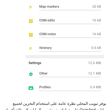
يوفر تبويب المحلي نظرة عامة على استخدام التخزين لجميع
بيانات OsmAnd على جهازك. يتم تقسيم البيانات إلى ثلاثة أقسام