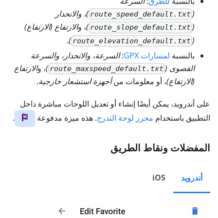
بالنسبة
للطرق
:
السرعة
(
)، والانحدار
route_speed_default.txt
(
)
، و
الارتفاع (الارتفاع)
route_slope_default.txt
.
)
(
route_elevation_default.txt
بالنسبة
لمسارات GPX
:
السرعة، والانحدار، والسرعة
القصوى (
)
، و
الارتفاع
route_maxspeed_default.txt
(الارتفاع)
، أو معلومات من
أجهزة استشعار خارجية
.
على أندرويد، يمكن أيضًا إنشاء أو تعديل اللوحات مباشرة داخل
التطبيق باستخدام
محرر لوحة التدرج
. هذه ميزة مدفوعة
.
المفضلات ونقاط الطريق
أندرويد
iOS