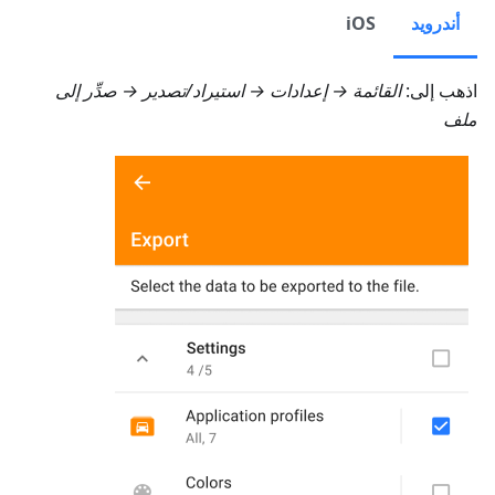
أندرويد
iOS
اذهب إلى:
القائمة → إعدادات → استيراد/تصدير → صدِّر إلى
ملف