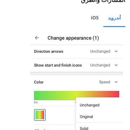
أندرويد
iOS