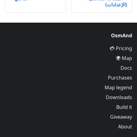
(الإعدادات)
OsmAnd
Pricing 💳
Map 🌍
Docs
Purchases
Map legend
Downloads
Build it
Giveaway
About