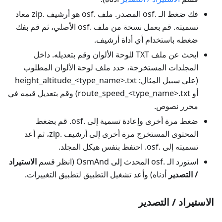
فك ضغط الـ .osf المصدر. ملف .osf هو أرشيف .zip معاد
تسميته. قم بعمل نسخة من ملف .osf الأصلي، ثم قم بفك
ضغطه باستخدام أي أداة أرشيف.
ابحث عن ملف TXT للوحة الألوان وقم بتعديله. داخل
المجلدات المستخرجة، حدد ملف لوحة الألوان المطلوب
(على سبيل المثال: height_altitude_<type_name>.txt
أو route_speed_<type_name>.txt) وقم بتعديل قيمه في
محرر نصوص.
ضغط مرة أخرى وإعادة تسمية إلى .osf. قم بضغط
المحتوى المستخرج مرة أخرى إلى أرشيف .zip، ثم أعد
تسميته إلى .osf. احتفظ بنفس هيكل المجلد.
استورد الـ .osf المحدث إلى OsmAnd (انظر قسم
الاستيراد
/ التصدير
أدناه) وأعد تشغيل التطبيق لتطبيق التغييرات.
الاستيراد / التصدير