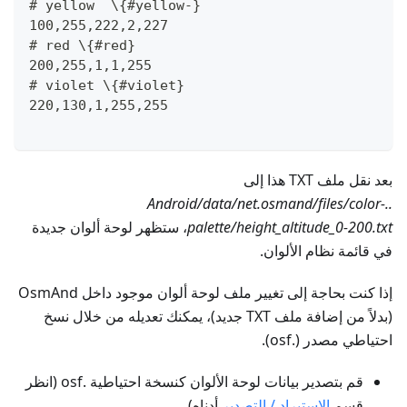
# yellow  \{#yellow-}
100,255,222,2,227
# red \{#red}
200,255,1,1,255
# violet \{#violet}
220,130,1,255,255
بعد نقل ملف TXT هذا إلى
..Android/data/net.osmand/files/color-
palette/height_altitude_0-200.txt
، ستظهر لوحة ألوان جديدة
في قائمة نظام الألوان.
إذا كنت بحاجة إلى تغيير ملف لوحة ألوان موجود داخل OsmAnd
(بدلاً من إضافة ملف TXT جديد)، يمكنك تعديله من خلال نسخ
احتياطي مصدر (.osf).
قم بتصدير بيانات لوحة الألوان كنسخة احتياطية .osf (انظر
قسم
الاستيراد / التصدير
أدناه).