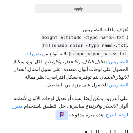
تُعرّف ملفات التضاريس
،
(
height_altitude_<type_name>.txt
،
hillshade_color_<type_name>.txt
) ثلاثة أنواع من
تصورات
slope_<type_name>.txt
التضاريس
:
تظليل التلال، والانحدار
، و
الارتفاع
. لكل نوع، يمكنك
الحصول على لوحات ألوان متعددة، على سبيل المثال،
انحدار
الانهيار الجليدي
يتم توفيره بشكل افتراضي. انظر مقالة
التضاريس
للحصول على مزيد من التفاصيل.
على أندرويد، يمكن أيضًا إنشاء أو تعديل لوحات الألوان لأنظمة
ألوان
الانحدار
و
الارتفاع
مباشرة داخل التطبيق باستخدام
محرر
لوحة التدرج
. هذه ميزة مدفوعة
.
المسارات والطرق