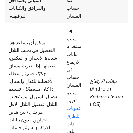
عند
المباني والمداخل
حساب
والمرافق والكيانات
المسار.
الترفيهية.
سيتم
يمكن أن يساعد هذا
استخدام
التفضيل في تجنب التلال
بيانات
شديدة الانحدار أو العكس،
الارتفاع
تفضيلها. إذا اخترت مسارًا
في
جبليًا
، فسيتم إعطاء
حساب
بيانات الارتفاع
الأفضلية للتلال والجبال.
المسار:
(Android)
إذا كان
مسطحًا
- فسيتم
سيتم
Preferred terrain
تفضيل السهول، وستُتجنب
تعيين
(iOS)
التلال. تفضيل التلال الأقل
عقوبات
هو شيء بين هذين
للطرق
الخيارين. بدون بيانات
ذات
الارتفاع، سيتم حساب
ملف