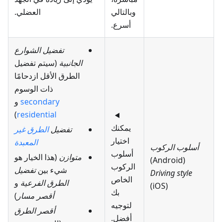
وبالتالي
العضلي.
أسرع.
تفضيل الشوارع
الجانبية
(سيتم تفضيل
الطرق الأقل ازدحامًا
ذات الوسوم
secondary
و
)
residential
يمكنك
تفضيل
الطرق غير
اختيار
المعبدة
أسلوب الركوب
أسلوب
متوازن
(هذا الخيار هو
(Android)
الركوب
شيء بين
تفضيل
Driving style
الخاص
الطرق الفرعية
و
(iOS)
بك
أقصر مسار
)
لتوجيه
أقصر الطرق
أفضل.