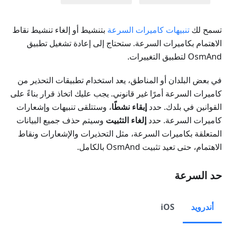
تسمح لك
تنبيهات كاميرات السرعة
بتنشيط أو إلغاء تنشيط نقاط
الاهتمام بكاميرات السرعة. ستحتاج إلى إعادة تشغيل تطبيق
OsmAnd لتطبيق التغييرات.
في بعض البلدان أو المناطق، يعد استخدام تطبيقات التحذير من
كاميرات السرعة أمرًا غير قانوني. يجب عليك اتخاذ قرار بناءً على
القوانين في بلدك. حدد
إبقاء نشطًا
، وستتلقى تنبيهات وإشعارات
كاميرات السرعة. حدد
إلغاء التثبيت
وسيتم حذف جميع البيانات
المتعلقة بكاميرات السرعة، مثل التحذيرات والإشعارات ونقاط
الاهتمام، حتى تعيد تثبيت OsmAnd بالكامل.
حد السرعة
أندرويد
iOS