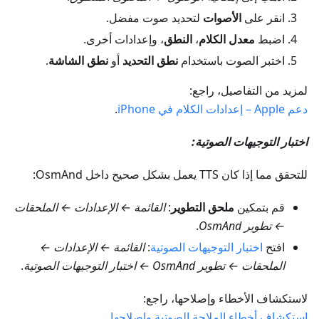
انقر على
الأصوات
لتحديد صوت مفضل.
اضبط
معدل الكلام
،
النطق
، وإعدادات أخرى.
اختبر الصوت باستخدام
نطق التحديد
أو
نطق الشاشة
.
لمزيد من التفاصيل، راجع:
دعم Apple – إعدادات الكلام في iPhone
.
اختبار التوجيهات الصوتية:
للتحقق مما إذا كان TTS يعمل بشكل صحيح داخل OsmAnd:
قم بتمكين
ملحق التطوير
:
القائمة ← الإعدادات ← الملحقات
← تطوير OsmAnd
.
افتح
اختبار التوجيهات الصوتية
:
القائمة ← الإعدادات ←
الملحقات ← تطوير OsmAnd ← اختبار التوجيهات الصوتية
.
لاستكشاف الأخطاء وإصلاحها، راجع:
استكشاف أخطاء الملاحة الصوتية وإصلاحها
.