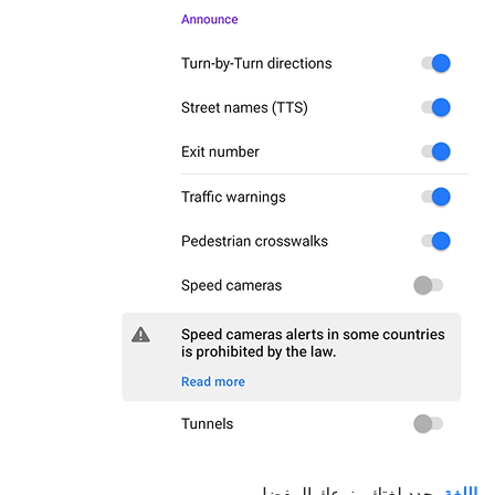
اللغة
. حدد لغتك ونوعك المفضل.