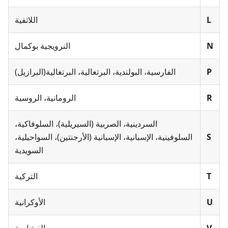
L
اللاتفية
N
النرويجية بوكمال
P
الفارسية، البولندية، البرتغالية، البرتغالية(البرازيل)
R
الرومانية، الروسية
السردينية، الصربية (السيريلية)، السلوفاكية،
S
السلوفينية، الإسبانية، الإسبانية (الأرجنتين)، السواحيلية،
السويدية
T
التركية
U
الأوكرانية
V
الفيتنامية