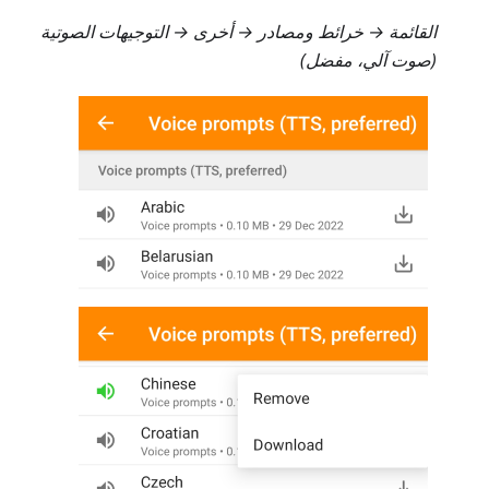
القائمة → خرائط ومصادر → أخرى → التوجيهات الصوتية
(صوت آلي، مفضل)