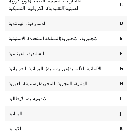
الكاتالونية، الصينية، الصينية(هونغ كونغ)،
C
الصينية(التقليدية)، الكرواتية، التشيكية
D
الدنماركية، الهولندية
E
الإنجليزية، الإنجليزية(المملكة المتحدة)، الإستونية
F
الفنلندية، الفرنسية
G
الألمانية، الألمانية(غير رسمية)، اليونانية، الغوارانية
H
الهندية، المجرية، المجرية(رسمية)، العبرية
I
الإندونيسية، الإيطالية
J
اليابانية
K
الكورية