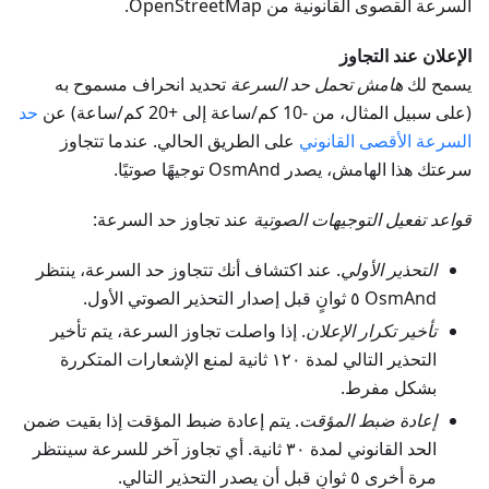
السرعة القصوى القانونية من OpenStreetMap.
الإعلان عند التجاوز
يسمح لك
هامش تحمل حد السرعة
تحديد انحراف مسموح به
(على سبيل المثال، من -10 كم/ساعة إلى +20 كم/ساعة) عن
حد
السرعة الأقصى القانوني
على الطريق الحالي. عندما تتجاوز
سرعتك هذا الهامش، يصدر OsmAnd توجيهًا صوتيًا.
قواعد تفعيل التوجيهات الصوتية
عند تجاوز حد السرعة:
التحذير الأولي
. عند اكتشاف أنك تتجاوز حد السرعة، ينتظر
OsmAnd ٥ ثوانٍ قبل إصدار التحذير الصوتي الأول.
تأخير تكرار الإعلان
. إذا واصلت تجاوز السرعة، يتم تأخير
التحذير التالي لمدة ١٢٠ ثانية لمنع الإشعارات المتكررة
بشكل مفرط.
إعادة ضبط المؤقت
. يتم إعادة ضبط المؤقت إذا بقيت ضمن
الحد القانوني لمدة ٣٠ ثانية. أي تجاوز آخر للسرعة سينتظر
مرة أخرى ٥ ثوانٍ قبل أن يصدر التحذير التالي.