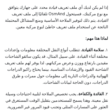
إذا لم يكن لديك أي ملف تعريف
قيادة
محدد على جهازك يتوافق
مع نوع مركبتك، فسيتحول OsmAnd تلقائيًا إلى ملف تعريف
القيادة
. يتم ذلك لتوفير الملاحة الأساسية ومنع المشاكل المحتملة
الناتجة عن استخدام ملف تعريف خاطئ لنوع مركبة معين.
لماذا هذا مهم:
١.
سلامة القيادة.
تتطلب أنواع النقل المختلفة معلومات وإعدادات
مختلفة أثناء القيادة. على سبيل المثال، قد يكون سائقو الشاحنات
مقيدين بارتفاع ووزن وعرض مركباتهم، لذا يوفر لهم ملف تعريف
الشاحنة
القيود والإرشادات المناسبة. بينما يحتاج راكبو الدراجات
الهوائية والدراجات النارية إلى معلومات حول ممرات و طرق
الدراجات، دون الحاجة لبيانات الشاحنات.
٢.
الفائدة والكفاءة.
يجب تخصيص الملاحة لتلبية احتياجات وسيلة
نقل معينة. وهذا يسمح للمستخدمين بتقليل الوقت المستغرق في
العثور على المسارات المثلى وتجنب قيود المرور غير الضرورية.