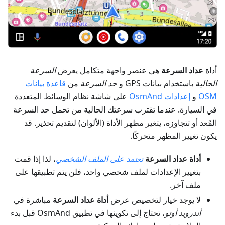
أداة
عداد السرعة
هي عنصر واجهة متكامل يعرض
السرعة
الحالية
باستخدام بيانات GPS و
حد السرعة
من
قاعدة بيانات
OSM
و
إعدادات OsmAnd
على شاشة نظام الوسائط المتعددة
في السيارة. عندما تقترب سرعتك الحالية من تحمل حد السرعة
المُعد أو تتجاوزه، يتغير مظهر الأداة (الألوان) لتقديم تحذير. قد
يكون تغيير المظهر متحركًا.
أداة عداد السرعة
تعتمد على الملف الشخصي
، لذا إذا قمت
بتغيير الإعدادات لملف شخصي واحد، فلن يتم تطبيقها على
ملف آخر.
لا يوجد خيار لتخصيص عرض
أداة عداد السرعة
مباشرة في
أندرويد أوتو
، تحتاج إلى تكوينها في تطبيق OsmAnd قبل بدء