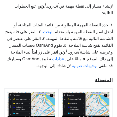
لإنشاء مسار إلى نقطة مهمة في
أندرويد أوتو
، اتبع الخطوات
التالية:
١. حدد النقطة المهمة المطلوبة من قائمة الفئات المتاحة، أو
أدخل اسم النقطة المهمة باستخدام
البحث
. ٢. النقر على فئة يفتح
الشاشة التالية مع قائمة بالنقاط المهمة. ٣. النقر على عنصر في
القائمة يفتح شاشة الملاحة. ٤. يقوم OsmAnd بحساب المسار
وعرضه على شاشة
أندرويد أوتو
. انقر على زر
ابدأ
لبدء الملاحة
إلى ذلك الموقع. ٥. بناءً على
إعدادات
تطبيق OsmAnd وسيارتك،
قد تتلقى
توجيهات صوتية
لإرشادك إلى الوجهة.
المفضلة