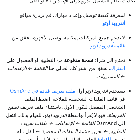
تحديث نظام التشغيل أندرويد إلى الإصدار 6.0 أو أعلى.
لمعرفة كيفية توصيل وإعداد جهازك، قم بزيارة مواقع
أندرويد أوتو
.
لا تدعم جميع المركبات إمكانية توصيل الأجهزة. تحقق من
قائمة
أندرويد أوتو
.
تحتاج إلى شراء
نسخة مدفوعة
من التطبيق أو الحصول على
اشتراك
. تحقق من اشتراكك الحالي هنا
القائمة ← الإعدادات
← المشتريات
.
يستخدم
أندرويد أوتو
أول
ملف تعريف قيادة في OsmAnd
في قائمة الملفات الشخصية للملاحة. اضبط الملف
الشخصي المفضل ليكون الأول، باستثناء ملف تعريف
تصفح
الخريطة
، فهو لا يُقرأ بواسطة
أندرويد أوتو
. للقيام بذلك، انتقل
إلى OsmAnd
القائمة ← الإعدادات ← ملفات تعريف
التطبيق ← تحرير قائمة الملفات الشخصية
← انقل ملف
تعريف
القيادة
الخاص بك إلى المرتبة الأولى أو بعد ملف