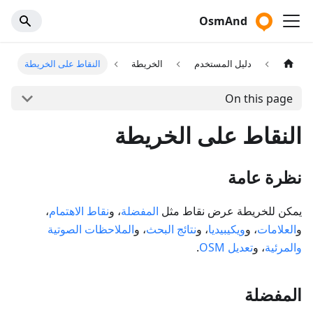
OsmAnd
دليل المستخدم
الخريطة
النقاط على الخريطة
On this page
النقاط على الخريطة
نظرة عامة
يمكن للخريطة عرض نقاط مثل
المفضلة
، و
نقاط الاهتمام
،
و
العلامات
، و
ويكيبيديا
، و
نتائج البحث
، و
الملاحظات الصوتية
والمرئية
، و
تعديل OSM
.
المفضلة