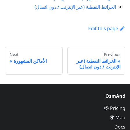
الخرائط النقطية (عبر الإنترنت / دون اتصال)
Edit this page
Next
Previous
الخرائط النقطية (عبر
الأماكن المشهورة
الإنترنت / دون اتصال)
OsmAnd
Pricing 💳
Map 🌍
Docs