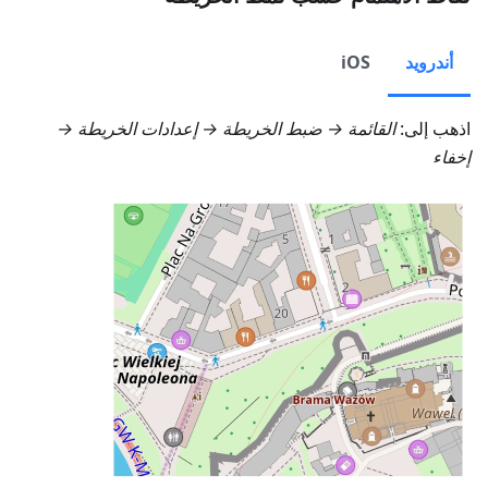
أندرويد
iOS
اذهب إلى:
القائمة → ضبط الخريطة → إعدادات الخريطة →
إخفاء