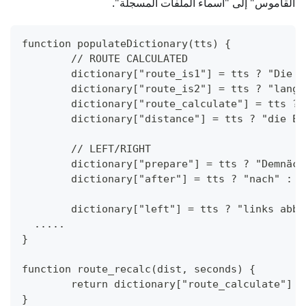
القاموس" إلى "أسماء الملفات المسجلة".
function populateDictionary(tts) {
	// ROUTE CALCULATED
	dictionary["route_is1"] = tts ? "Die 
	dictionary["route_is2"] = tts ? "lang
	dictionary["route_calculate"] = tts ?
	dictionary["distance"] = tts ? "die E
	// LEFT/RIGHT
	dictionary["prepare"] = tts ? "Demnäc
	dictionary["after"] = tts ? "nach" : "
	dictionary["left"] = tts ? "links abb
  .....
}
function route_recalc(dist, seconds) {
	return dictionary["route_calculate"] 
}