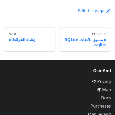
Edit this page
Next
Previous
تنسيق بلاطات SQLite
إنشاء الخرائط
- .sqlite
OsmAnd
Pricing 💳
Map 🌍
Docs
Purchases
Map legend