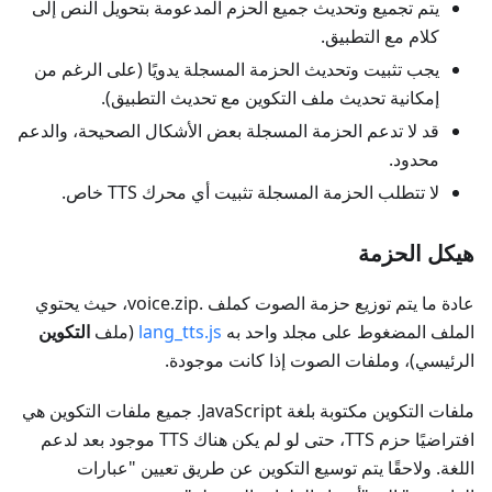
يتم تجميع وتحديث جميع الحزم المدعومة بتحويل النص إلى
كلام مع التطبيق.
يجب تثبيت وتحديث الحزمة المسجلة يدويًا (على الرغم من
إمكانية تحديث ملف التكوين مع تحديث التطبيق).
قد لا تدعم الحزمة المسجلة بعض الأشكال الصحيحة، والدعم
محدود.
لا تتطلب الحزمة المسجلة تثبيت أي محرك TTS خاص.
هيكل الحزمة
عادة ما يتم توزيع حزمة الصوت كملف .voice.zip، حيث يحتوي
الملف المضغوط على مجلد واحد به
lang_tts.js
(ملف
التكوين
الرئيسي)، وملفات الصوت إذا كانت موجودة.
ملفات التكوين مكتوبة بلغة JavaScript. جميع ملفات التكوين هي
افتراضيًا حزم TTS، حتى لو لم يكن هناك TTS موجود بعد لدعم
اللغة. ولاحقًا يتم توسيع التكوين عن طريق تعيين "عبارات