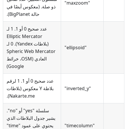
"maxzoom"
ذو صلة. (معكوس أيضًا في
حالة BigPlanet).
عدد صحيح 0 أو 1. 1 لـ
Elliptic Mercator
(بلاطات Yandex). 0 لـ
"ellipsoid"
Spheric Web Mercator
العادي (OSM، خرائط
Google)
عدد صحيح 0 أو 1. 1 لرقم
"inverted_y"
بلاطة Y معكوس (بلاطات
Nakarte.me).
سلسلة "yes" أو "no".
يشير جدول البلاطات الذي
"timecolumn"
يحتوي على عمود "time"