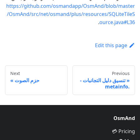
https://github.com/osmandapp/OsmAnd/blob/master
/OsmAnd/src/net/osmand/plus/resources/SQLiteTileS
.
ource.java#L36
Edit this page
Next
Previous
تنسيق دليل التجانبات -
حزم الصوت
.metainfo
OsmAnd
Pricing 💳