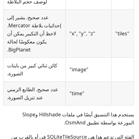
لوصف حجم البلاطة
عدد صحيح. يشير إلى
إحداثيات بلاطة Mercator.
"tiles"
"x", "y", "z"
لاحظ أن التكبير يمكن أن
يكون معكوسًا لحالة
BigPlanet.
كائن ثنائي كبير من بايتات
"image"
الصورة.
عدد صحيح. الطابع الزمني
"time"
عند تنزيل الصورة.
يستخدم هذا التنسيق أيضًا في ملفات Hillshade وSlope
الموزعة بواسطة تطبيق OsmAnd.
الفئة التي تدعم هذا هي SQLiteTileSource في أو بالقرب من