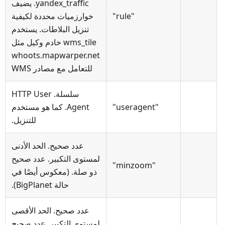
yandex_traffic. يضيف
"rule"
خوارزميات محددة لكيفية
تنزيل البلاطات. يستخدم
wms_tile خادم وكيل مثل
whoots.mapwarper.net
للتعامل مع مصادر WMS
سلسلة. HTTP User
"useragent"
Agent. كما هو مستخدم
للتنزيل.
عدد صحيح. الحد الأدنى
لمستوى التكبير. عدد صحيح
"minzoom"
ذو صلة. (معكوس أيضًا في
حالة BigPlanet).
عدد صحيح. الحد الأقصى
لمستوى التكبير. عدد صحيح