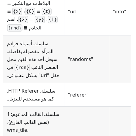
البلاطات مع التكبير ≣
≣
،
≣
"url"
"info"
{x}
{0}
{z}
،
≣
، اسم
{2}
{y}
{1}
الخادم ≣
{rnd}
سلسلة. أسماء خوادم
المرآة. مفصولة بفاصلة.
"randoms"
سيحل أحد هذه القيم محل
العنصر النائب
في
{rdn}
حقل "url" بشكل عشوائي.
سلسلة. HTTP Referer.
"referer"
كما هو مستخدم للتنزيل.
سلسلة. القالب المدعوم: 1
(نفس القالب الفارغ)،
wms_tile،