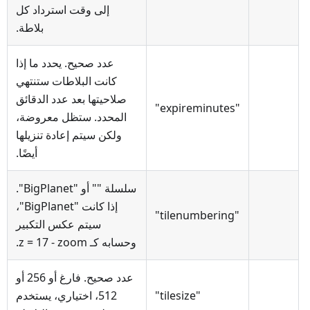
إلى وقت استرداد كل
بلاطة.
عدد صحيح. يحدد ما إذا
كانت البلاطات ستنتهي
صلاحيتها بعد عدد الدقائق
"expireminutes"
المحدد. ستظل معروضة،
ولكن سيتم إعادة تنزيلها
أيضًا.
سلسلة "" أو "BigPlanet".
إذا كانت "BigPlanet"،
"tilenumbering"
سيتم عكس التكبير
وحسابه كـ z = 17 - zoom.
عدد صحيح. فارغ أو 256 أو
"tilesize"
512، اختياري، يستخدم