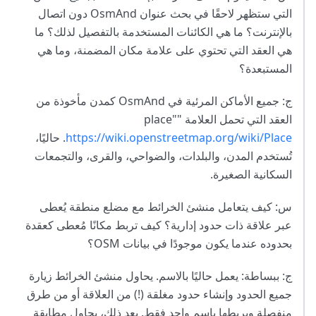
التي ستظهر لاحقًا في بحث عنوان OsmAnd دون اتصال
بالإنترنت؟ ما هي الكائنات المستخدمة بالتفصيل لذلك؟ ما
هي العقد التي تحتوي على علامة مكان المضمنة، وما هي
المستبعدة؟
ج: جميع الأماكن المرئية في OsmAnd كمدن مأخوذة من
العقد التي تحمل العلامة "place"
https://wiki.openstreetmap.org/wiki/Place
. حاليًا،
تُستخدم المدن، والبلدات، والضواحي، والقرى، والتجمعات
السكانية الصغيرة.
س: كيف يتعامل منشئ الخرائط مع مضلع منطقة يُعطى
عبر علاقة ذات حدود إدارية؟ كيف تربط مكانًا مُعطى كعقدة
بحدوده عندما يكون موجودًا في بيانات OSM؟
ج: ببساطة: يعمل حاليًا بالاسم. يحاول منشئ الخرائط زيارة
جميع الحدود وإنشاء حدود مغلقة (!) من العلاقة أو من طرق
منفصلة ويربطها باسم واحد فقط. بعد ذلك، يحاول مطابقة