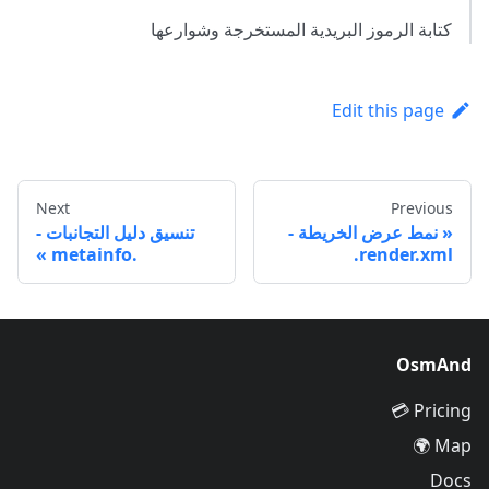
كتابة الرموز البريدية المستخرجة وشوارعها
Edit this page
Next
Previous
نمط عرض الخريطة -
تنسيق دليل التجانبات -
.metainfo
‎.render.xml
OsmAnd
Pricing 💳
Map 🌍
Docs