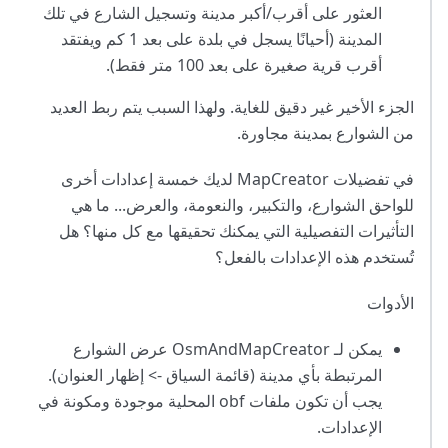
العثور على أقرب/أكبر مدينة وتسجيل الشارع في تلك
المدينة (أحيانًا يسجل في بلدة على بعد 1 كم ويفتقد
أقرب قرية صغيرة على بعد 100 متر فقط).
الجزء الأخير غير دقيق للغاية. ولهذا السبب يتم ربط العديد
من الشوارع بمدينة مجاورة.
في تفضيلات MapCreator لديك خمسة إعدادات أخرى
للواحق الشوارع، والتكبير، والنعومة، والعرض... ما هي
التأثيرات التفصيلية التي يمكنك تحقيقها مع كل منها؟ هل
تُستخدم هذه الإعدادات بالفعل؟
الأدوات
يمكن لـ OsmAndMapCreator عرض الشوارع
المرتبطة بأي مدينة (قائمة السياق -> إظهار العنوان).
يجب أن تكون ملفات obf المحلية موجودة ومكونة في
الإعدادات.