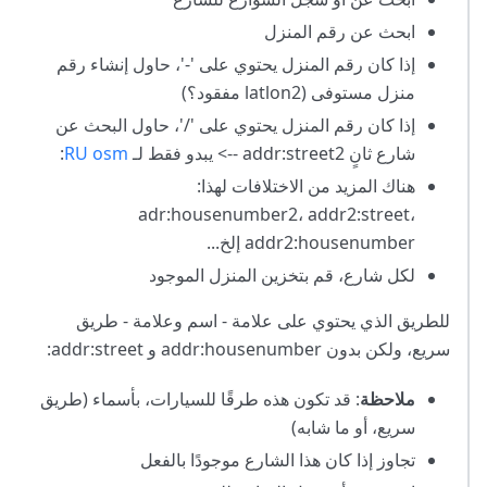
ابحث عن رقم المنزل
إذا كان رقم المنزل يحتوي على '-'، حاول إنشاء رقم
منزل مستوفى (latlon2 مفقود؟)
إذا كان رقم المنزل يحتوي على '/'، حاول البحث عن
شارع ثانٍ addr
:street2
--> يبدو فقط لـ
RU osm
:
هناك المزيد من الاختلافات لهذا:
adr
:housenumber2
، addr2
:street
،
:housenumber
addr2
إلخ...
لكل شارع، قم بتخزين المنزل الموجود
للطريق الذي يحتوي على علامة - اسم وعلامة - طريق
سريع، ولكن بدون addr
:housenumber
و addr:street:
ملاحظة
: قد تكون هذه طرقًا للسيارات، بأسماء (طريق
سريع، أو ما شابه)
تجاوز إذا كان هذا الشارع موجودًا بالفعل