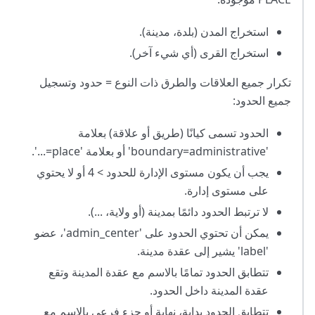
استخراج المدن (بلدة، مدينة).
استخراج القرى (أي شيء آخر).
تكرار جميع العلاقات والطرق ذات النوع = حدود وتسجيل
جميع الحدود:
الحدود تسمى كيانًا (طريق أو علاقة) بعلامة
'boundary=administrative' أو بعلامة 'place=...'.
يجب أن يكون مستوى الإدارة للحدود > 4 أو لا يحتوي
على مستوى إدارة.
لا ترتبط الحدود دائمًا بمدينة (أو ولاية، ...).
يمكن أن تحتوي الحدود على 'admin_center'، عضو
'label' يشير إلى عقدة مدينة.
تتطابق الحدود تمامًا بالاسم مع عقدة المدينة وتقع
عقدة المدينة داخل الحدود.
تتطابق الحدود بداية، نهاية أو جزء فرعي بالاسم مع