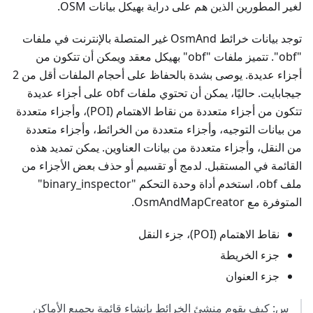
لغير المطورين الذين هم على دراية بهيكل بيانات OSM.
توجد بيانات خرائط OsmAnd غير المتصلة بالإنترنت في ملفات
"obf". تتميز ملفات "obf" بهيكل معقد ويمكن أن تتكون من
أجزاء عديدة. يوصى بشدة بالحفاظ على أحجام الملفات أقل من 2
جيجابايت. حاليًا، يمكن أن تحتوي ملفات obf على أجزاء عديدة
تتكون من أجزاء متعددة من نقاط الاهتمام (POI)، وأجزاء متعددة
من بيانات التوجيه، وأجزاء متعددة من الخرائط، وأجزاء متعددة
من النقل، وأجزاء متعددة من بيانات العناوين. يمكن تمديد هذه
القائمة في المستقبل. لدمج أو تقسيم أو حذف بعض الأجزاء من
ملف obf، استخدم أداة وحدة التحكم "binary_inspector"
المتوفرة مع OsmAndMapCreator.
نقاط الاهتمام (POI)، جزء النقل
جزء الخريطة
جزء العنوان
س: كيف يقوم منشئ الخرائط بإنشاء قائمة بجميع الأماكن