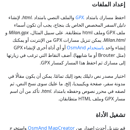
إعداد الملفات
احفظ مسارك بامتداد
.GPX
والملف النصي بامتداد
.html
. لإنشاء
دليل السفر
المخصص الخاص بك بنجاح، يجب أن تكون أسماء
ملف GPX وملف html متطابقة. على سبيل المثال،
Milan.gpx
و
Milan.html
. يمكن تنزيل مسارات GPX من الإنترنت أو يمكنك
إنشاء واحد
باستخدام OsmAnd
أو أي أداة أخرى لإنشاء GPX
(مثل Brouter أو ما شابهها). أضف النقاط التي ترغب في زيارتها
إلى مسارك ثم احفظ هذا المسار كمسار GPX.
اختيار مصدر نص دليلك يعود إليك تمامًا. يمكن أن يكون مقالًا في
مدونة سفر، صفحة ويكيبيديا، إلخ. ما عليك سوى نسخ النص، ثم
لصقه في محرر نصوص وحفظه بامتداد
.html
. تأكد من أن اسم
مسار GPX وملف HTML متطابقان.
تشغيل الأداة
قم بتنزيل أحدث إصدار من
OsmAnd MapCreator
واستخرج