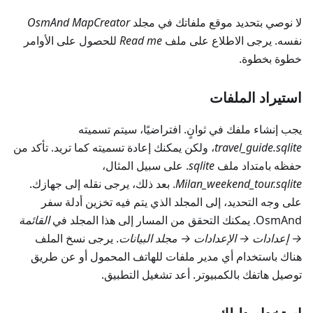
لا نوصي بتحديد موقع ملفاتك في مجلد
OsmAnd MapCreator
نفسه. يرجى الاطلاع على ملف
Read me
للحصول على الأوامر
خطوة بخطوة.
استيراد الملفات
يجب إنشاء ملفك في ثوانٍ. افتراضيًا، سيتم تسميته
travel_guide.sqlite
، ولكن يمكنك إعادة تسميته كما تريد. تأكد من
حفظه بامتداد ملف
sqlite
. على سبيل المثال،
Milan_weekend_tour.sqlite
. بعد ذلك، يرجى نقله إلى جهازك.
على وجه التحديد، إلى المجلد الذي يتم فيه تخزين أدلة سفر
OsmAnd. يمكنك التحقق من المسار إلى هذا المجلد في
القائمة
→ إعدادات → الإعدادات → مجلد البيانات
. يرجى نسخ الملف
هناك باستخدام أي مدير ملفات للهاتف المحمول أو عن طريق
توصيل هاتفك بالكمبيوتر. أعد تشغيل التطبيق.