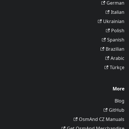
German
Italian
Ukrainian
Polish
Spanish
Brazilian
Arabic
Türkçe
More
Blog
GitHub
OsmAnd CZ Manuals
Get OsmAnd Merchandise