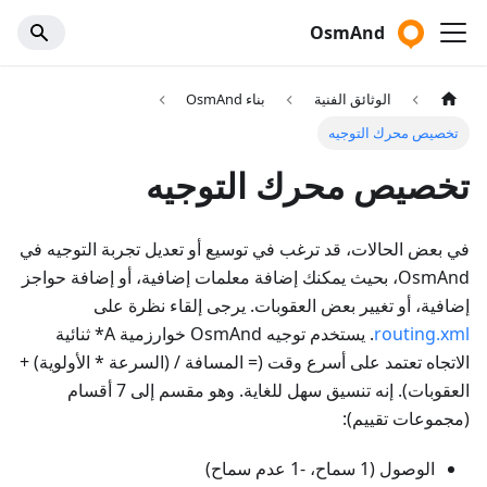
OsmAnd
الوثائق الفنية
بناء OsmAnd
تخصيص محرك التوجيه
تخصيص محرك التوجيه
في بعض الحالات، قد ترغب في توسيع أو تعديل تجربة التوجيه في
OsmAnd، بحيث يمكنك إضافة معلمات إضافية، أو إضافة حواجز
إضافية، أو تغيير بعض العقوبات. يرجى إلقاء نظرة على
routing.xml
. يستخدم توجيه OsmAnd خوارزمية A* ثنائية
الاتجاه تعتمد على أسرع وقت (= المسافة / (السرعة * الأولوية) +
العقوبات). إنه تنسيق سهل للغاية. وهو مقسم إلى 7 أقسام
(مجموعات تقييم):
الوصول (1 سماح، -1 عدم سماح)