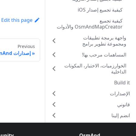
كيفية تجميع إصدار iOS
Edit this page
كيفية تجميع
OsmAndMapCreator والأدوات
واجهة برمجة تطبيقات
ومجموعة تطوير برامج
Previous
OsmAnd
إصدارات OsmAnd
المساهمات مرحب بها!
الخوارزميات، الاختبار، المكونات
الداخلية
Build it
الإصدارات
قانوني
انضم إلينا
unity
OsmAnd