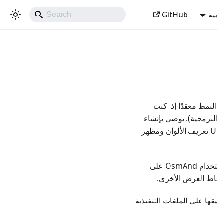
ية
GitHub
نمط معقدًا إذا كنت
Defa ألف سطر من التعليمات البرمجية). يوصى بإنشاء
أنماط تابعة حتى تتمكن من تغيير النمط في أجزاء صغيرة. على سبيل المثال، يعيد نمط UniRS تعريف الألوان ومظهر
لاختبار نمط العرض، يمكنك استخدام OsmAnd Map Creator. في حال كنت ترغب في استخدام OsmAnd على
ها على الملفات التنفيذية