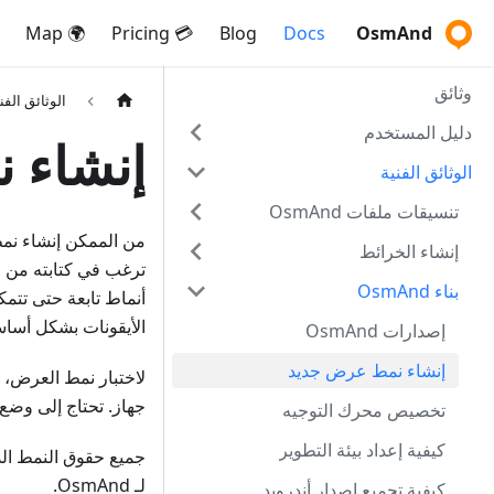
🌍 Map
💳 Pricing
Blog
Docs
OsmAnd
وثائق
الوثائق الفن
دليل المستخدم
إنشاء 
الوثائق الفنية
تنسيقات ملفات OsmAnd
من الممكن إنشاء نمط
إنشاء الخرائط
بناء OsmAnd
الأيقونات بشكل أسا
إصدارات OsmAnd
إنشاء نمط عرض جديد
جهاز. تحتاج إلى وضع تعريف XML للنمط في مجلد على بطاقة SD ("rendering")
تخصيص محرك التوجيه
كيفية إعداد بيئة التطوير
جميع حقوق النمط الذي
لـ OsmAnd.
كيفية تجميع إصدار أندرويد