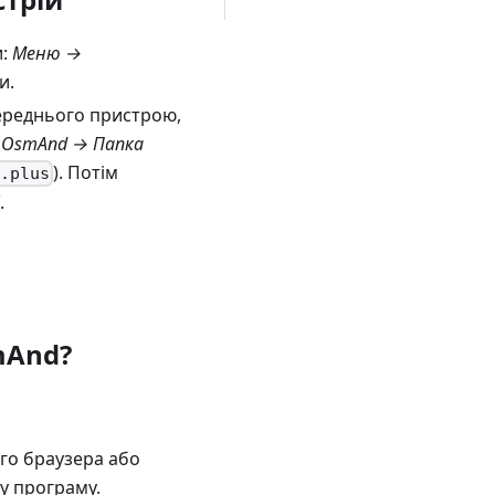
и:
Меню →
и.
переднього пристрою,
OsmAnd → Папка
). Потім
d.plus
.
mAnd?
го браузера або
ву програму.