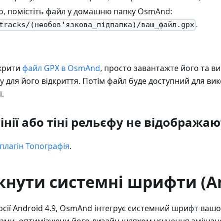
го, помістіть файл у домашню папку OsmAnd:
.
tracks/(необов'язкова_підпапка)/ваш_файл.gpx
крити
файл GPX в OsmAnd
, просто завантажте його та в
 для його відкриття. Потім файл буде доступний для ви
.
інії або тіні рельєфу не відобража
плагін Топографія
.
кнути системні шрифти (An
сії Android 4.9, OsmAnd інтегрує системний шрифт ваш