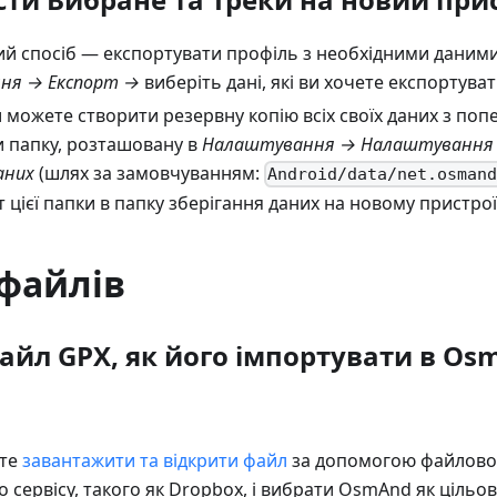
й спосіб — експортувати профіль з необхідними даним
ня → Експорт →
виберіть дані, які ви хочете експортуват
и можете створити резервну копію всіх своїх даних з по
 папку, розташовану в
Налаштування → Налаштування 
аних
(шлях за замовчуванням:
Android/data/net.osman
т цієї папки в папку зберігання даних на новому пристрої
файлів
файл GPX, як його імпортувати в Os
ете
завантажити та відкрити файл
за допомогою файлово
 сервісу, такого як Dropbox, і вибрати OsmAnd як цільо