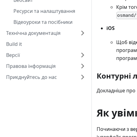
Вебсайт
Крім то
Ресурси та налаштування
osmand/
Відеоуроки та посібники
iOS
Технічна документація
Щоб від
Build it
програму
Версії
програмі
Правова інформація
Контурні л
Приєднуйтесь до нас
Докладніше про
Як увім
Починаючи з вер