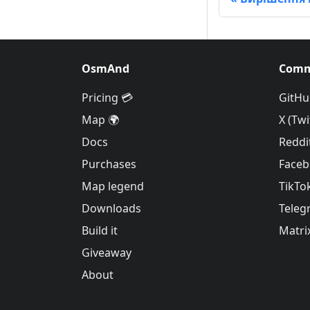
OsmAnd
Comm
Pricing 💳
GitHu
Map 🌍
X (Twi
Docs
Reddi
Purchases
Face
Map legend
TikTo
Downloads
Teleg
Build it
Matri
Giveaway
About