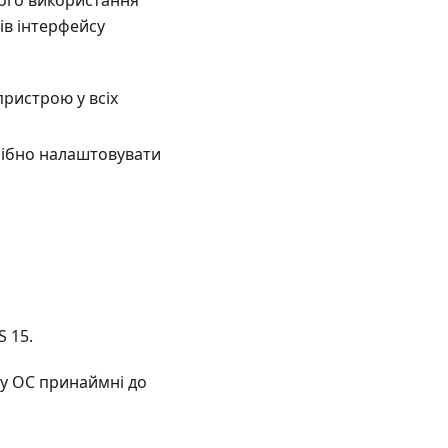
ого використання
ів інтерфейсу
ристрою у всіх
рібно налаштовувати
S 15.
у ОС принаймні до