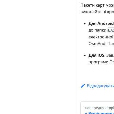
Пакети карт мож
виконайте ці кр
Для Android
до папки
BA
електронної
OsmAnd. Пак
Для iOS
. За
програми Os
Відредагуват
Попередня стор
Вирішення 