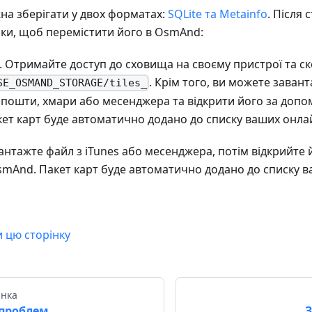
на зберігати у двох форматах:
SQLite та Metainfo
. Після
оки, щоб перемістити його в OsmAnd:
. Отримайте доступ до сховища на своєму пристрої та ск
. Крім того, ви можете заван
SE_OSMAND_STORAGE/tiles_
 пошти, хмари або месенджера та відкрити його за доп
ет карт буде автоматично додано до списку ваших онлай
вантажте файл з iTunes або месенджера, потім відкрийте
mAnd. Пакет карт буде автоматично додано до списку в
и цю сторінку
інка
проблем
З