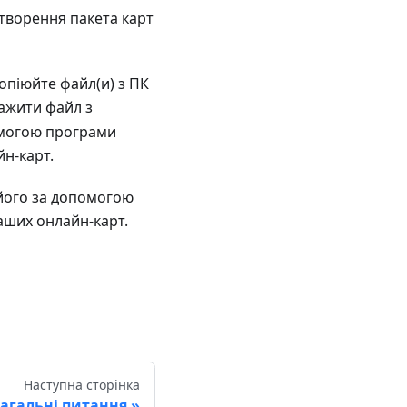
 створення пакета карт
опіюйте файл(и) з ПК
тажити файл з
омогою програми
н-карт.
 його за допомогою
аших онлайн-карт.
Наступна сторінка
агальні питання