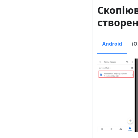
Скопіюв
створен
Android
iO