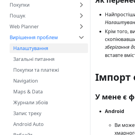
Покупки
Найпростіши
Пошук
Налаштуван
Web Planner
Крім того, в
Вирішення проблем
скопіювавши
зберігання д
Налаштування
вставте вміс
Загальні питання
Покупки та платежі
Імпорт 
Navigation
Maps & Data
У мене є 
Журнали збоїв
Android
Запис треку
Android Auto
Ви мож
хмарного