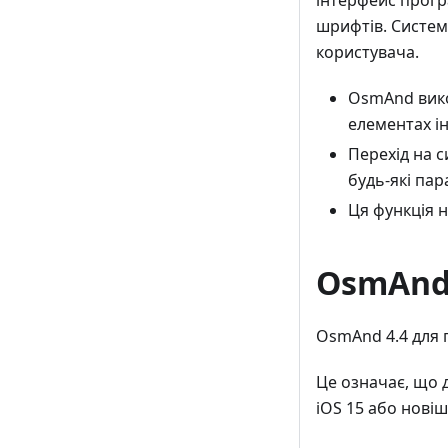
інтерфейс прогр
шрифтів. Систем
користувача.
OsmAnd вико
елементах і
Перехід на 
будь-які пар
Ця функція 
OsmAnd 
OsmAnd 4.4 для п
Це означає, що 
iOS 15 або новішо