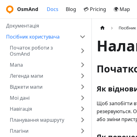
OsmAnd
Docs
Blog
💳 Pricing
🌍 Map
Документація
Посібник
Посібник користувача
Нала
Початок роботи з
OsmAnd
Мапа
Початк
Легенда мапи
Віджети мапи
Як віднов
Мої дані
Щоб запобігти в
Навігація
резервуються. O
або зміни прис
Планування маршруту
Плагіни
Як перене