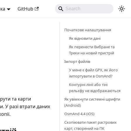
ька
GitHub
Початкове налаштування
Як відновити дані
Як перенести Вибране та
Треки на новий пристрій
Імпорт файлів
У мене є файл GPX, як його
імпортувати в OsmAnd?
Контурні лінії або тіні
рельєфу не відображаються
рути та карти
Як увімкнути системні шрифти
(Android)
. У разі втрати даних
опії.
OsmAnd 4.4 (iOS)
Скопіювати пакет растрових
карт, створений на ПК
стрій