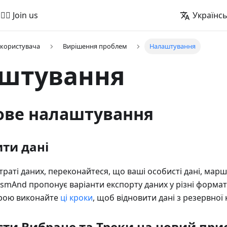
🚵‍♂️ Join us
Українс
 користувача
Вирішення проблем
Налаштування
штування
ове налаштування
ити дані
траті даних, переконайтеся, що ваші особисті дані, марш
smAnd пропонує варіанти експорту даних у різні формати
трою виконайте
ці кроки
, щоб відновити дані з резервної к
сти Вибране та Треки на новий при