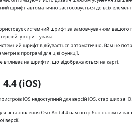
ами, оптимізуючи його дизайн шляхом усунення змішан
ний шрифт автоматично застосовується до всіх елемент
ристовує системний шрифт за замовчуванням вашого п
нтерфейсу користувача.
системний шрифт відбувається автоматично. Вам не пот
аметри в програмі для цієї функції.
не впливає на шрифти, що відображаються на карті.
4.4 (iOS)
ристроїв iOS недоступний для версій iOS, старіших за iO
для встановлення OsmAnd 4.4 вам потрібно оновити ваш
ї версії.