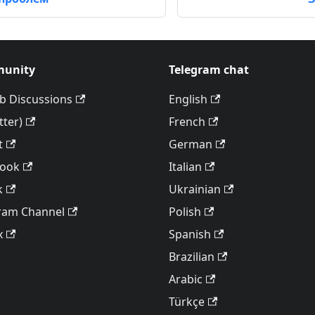
unity
Telegram chat
b Discussions
English
tter)
French
t
German
book
Italian
k
Ukrainian
ram Channel
Polish
x
Spanish
Brazilian
Arabic
Türkçe