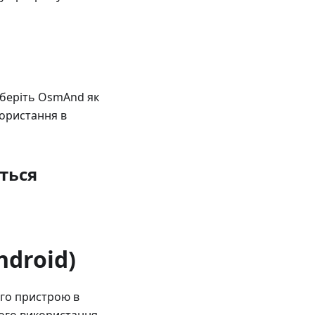
иберіть OsmAnd як
користання в
ються
droid)
ого пристрою в