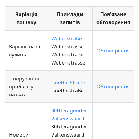
Варіація
Приклади
Пов'язане
пошуку
запитів
обговорення
Weberstraße
Варіації назв
Weberstrasse
Обговорення
вулиць
Weber-straße
Weber-strasse
Ігнорування
Goethe Straße
пробілів у
Обговорення
Goethestraße
назвах
30B Dragonder,
Valkenswaard
30b Dragonder,
Номери
Valkenswaard