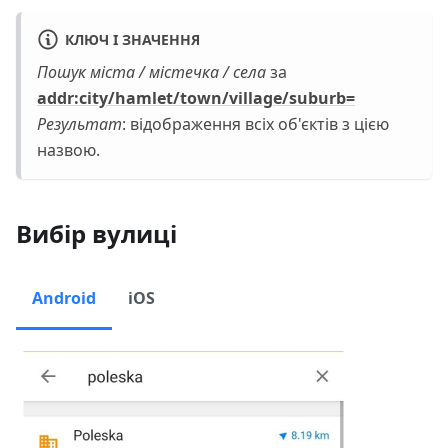
КЛЮЧ І ЗНАЧЕННЯ
Пошук міста / містечка / села
за
addr
:city
/hamlet/town/village/suburb=
Результат
: відображення всіх об'єктів з цією
назвою.
Вибір вулиці
Android
iOS