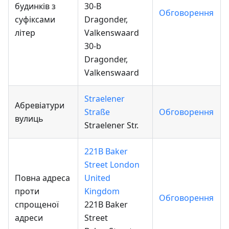
будинків з
30-B
Обговорення
суфіксами
Dragonder,
літер
Valkenswaard
30-b
Dragonder,
Valkenswaard
Straelener
Абревіатури
Straße
Обговорення
вулиць
Straelener Str.
221B Baker
Street London
Повна адреса
United
проти
Kingdom
Обговорення
спрощеної
221B Baker
адреси
Street