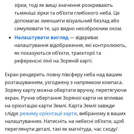
зірки, тоді як вищі значення розкривають
тьмяніші зірки та об’єкти глибокого неба. Це
допомагає зменшити візуальний безлад або
симулювати те, що видно неозброєним оком.
Налаштувати вигляд
— відкриває
налаштування відображення, які контролюють,
як показуються об’єкти, траєкторії та
референсні лінії на Зоряній карті.
Екран рендерить повну півсферу неба над вашим
розташуванням, узгоджену з напрямком компаса.
Зоряну карту можна обертати вручну, перетягуючи
екран. Ручне обертання Зоряної карти не впливає
на орієнтацію карти Землі. Карта Землі завжди
слідує
режиму орієнтації карти
, вибраному в ваших
налаштуваннях. Натисніть на небесні об’єкти, щоб
переглянути деталі, такі як магнітуда, час сходу/