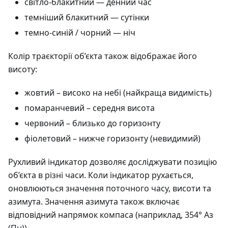
світло-блакитний — денний час
темніший блакитний — сутінки
темно-синій / чорний — ніч
Колір траєкторії об’єкта також відображає його
висоту:
жовтий – високо на небі (найкраща видимість)
помаранчевий – середня висота
червоний – близько до горизонту
фіолетовий – нижче горизонту (невидимий)
Рухливий індикатор дозволяє досліджувати позицію
об’єкта в різні часи. Коли індикатор рухається,
оновлюються значення поточного часу, висоти та
азимута. Значення азимута також включає
відповідний напрямок компаса (наприклад, 354° Аз
(Пн)).