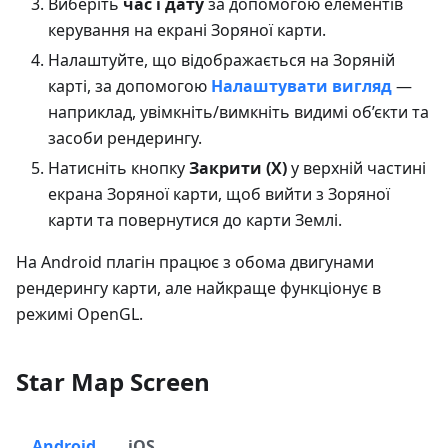
Виберіть
час і дату
за допомогою елементів
керування на екрані Зоряної карти.
Налаштуйте, що відображається на Зоряній
карті, за допомогою
Налаштувати вигляд
—
наприклад, увімкніть/вимкніть видимі об’єкти та
засоби рендерингу.
Натисніть кнопку
Закрити (X)
у верхній частині
екрана Зоряної карти, щоб вийти з Зоряної
карти та повернутися до карти Землі.
На Android плагін працює з обома двигунами
рендерингу карти, але найкраще функціонує в
режимі OpenGL.
Star Map Screen
Android
iOS