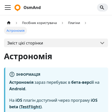
OsmAnd
Посібник користувача
Плагіни
Астрономія
Зміст цієї сторінки
Астрономія
ІНФОРМАЦІЯ
Астрономія
зараз перебуває в
бета-версії
на
Android
.
На
iOS
плагін доступний через програму
iOS
beta (
TestFlight
)
.