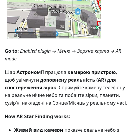
Go to:
Enabled plugin →
Меню → Зоряна карта
→ AR
mode
Шар
Астрономії
працює з
камерою пристрою
,
щоб увімкнути
доповнену реальність (AR) для
спостереження зірок
. Спрямуйте камеру телефону
на реальне нічне небо та побачте зірки, планети,
сузір’я, накладені на Сонце/Місяць у реальному часі.
How AR Star Finding works:
Живий вид камери
показує реальне небо з