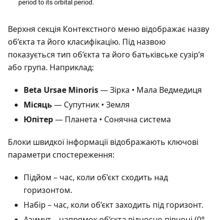
Верхня секція Контекстного меню відображає назву
об’єкта та його класифікацію. Під назвою
показується тип об’єкта та його батьківське сузір’я
або група. Наприклад:
Beta Ursae Minoris
— Зірка • Мала Ведмедиця
Місяць
— Супутник • Земля
Юпітер
— Планета • Сонячна система
Блоки швидкої інформації відображають ключові
параметри спостереження:
Підйом
– час, коли об’єкт сходить над
горизонтом.
Набір
– час, коли об’єкт заходить під горизонт.
Азимут
– напрямок об’єкта відносно півночі (0°–