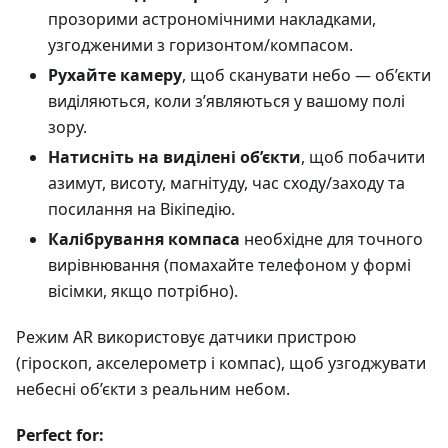
прозорими астрономічними накладками,
узгодженими з горизонтом/компасом.
Рухайте камеру
, щоб сканувати небо — об’єкти
виділяються, коли з’являються у вашому полі
зору.
Натисніть на виділені об’єкти
, щоб побачити
азимут, висоту, магнітуду, час сходу/заходу та
посилання на Вікіпедію.
Калібрування компаса
необхідне для точного
вирівнювання (помахайте телефоном у формі
вісімки, якщо потрібно).
Режим AR використовує датчики пристрою
(гіроскоп, акселерометр і компас), щоб узгоджувати
небесні об’єкти з реальним небом.
Perfect for: