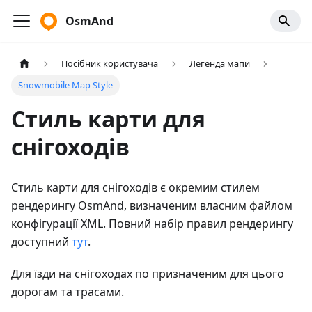
OsmAnd
Посібник користувача
Легенда мапи
Snowmobile Map Style
Стиль карти для
снігоходів
Стиль карти для снігоходів є окремим стилем
рендерингу OsmAnd, визначеним власним файлом
конфігурації XML. Повний набір правил рендерингу
доступний
тут
.
Для їзди на снігоходах по призначеним для цього
дорогам та трасами.