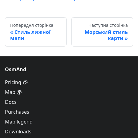
Попередня сторінка
Наступна сторінка
Стиль лижної
Морський стиль
мапи
карти
OsmAnd
Pricing 💳
Map 🌍
Docs
Purchases
Map legend
Downloads