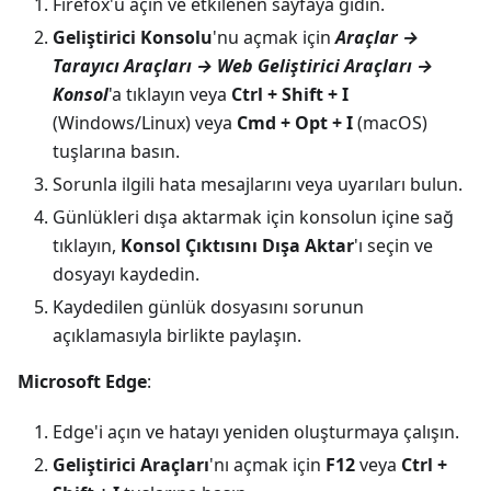
Firefox'u açın ve etkilenen sayfaya gidin.
Geliştirici Konsolu
'nu açmak için
Araçlar →
Tarayıcı Araçları → Web Geliştirici Araçları →
Konsol
'a tıklayın veya
Ctrl + Shift + I
(Windows/Linux) veya
Cmd + Opt + I
(macOS)
tuşlarına basın.
Sorunla ilgili hata mesajlarını veya uyarıları bulun.
Günlükleri dışa aktarmak için konsolun içine sağ
tıklayın,
Konsol Çıktısını Dışa Aktar
'ı seçin ve
dosyayı kaydedin.
Kaydedilen günlük dosyasını sorunun
açıklamasıyla birlikte paylaşın.
Microsoft Edge
:
Edge'i açın ve hatayı yeniden oluşturmaya çalışın.
Geliştirici Araçları
'nı açmak için
F12
veya
Ctrl +