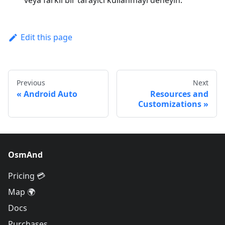
veya farklı bir tarayıcı kullanmayı deneyin.
Edit this page
Previous
Next
Android Auto
Resources and
Customizations
OsmAnd
Pricing 💳
Map 🌍
Docs
Purchases