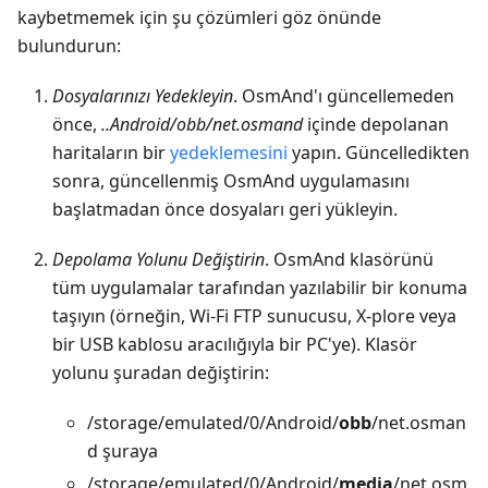
kaybetmemek için şu çözümleri göz önünde
bulundurun:
Dosyalarınızı Yedekleyin
. OsmAnd'ı güncellemeden
önce,
..Android/obb/net.osmand
içinde depolanan
haritaların bir
yedeklemesini
yapın. Güncelledikten
sonra, güncellenmiş OsmAnd uygulamasını
başlatmadan önce dosyaları geri yükleyin.
Depolama Yolunu Değiştirin
. OsmAnd klasörünü
tüm uygulamalar tarafından yazılabilir bir konuma
taşıyın (örneğin, Wi-Fi FTP sunucusu, X-plore veya
bir USB kablosu aracılığıyla bir PC'ye). Klasör
yolunu şuradan değiştirin:
/storage/emulated/0/Android/
obb
/net.osman
d şuraya
/storage/emulated/0/Android/
media
/net.osm