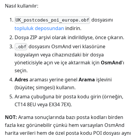
Nasıl kullanılır:
dosyasını
UK_postcodes_poi_europe.obf
topluluk deposundan
indirin.
Dosya ZIP arşivi olarak indirildiyse, önce çıkarın.
dosyasını OsmAnd veri klasörüne
.obf
kopyalayın veya cihazınızdaki bir dosya
yöneticisiyle açın ve içe aktarmak için
OsmAnd
'ı
seçin.
Adres
araması yerine genel
Arama
işlevini
(büyüteç simgesi) kullanın.
Arama çubuğuna bir posta kodu girin (örneğin,
CT14 8EU veya EX34 7EX).
NOT:
Arama sonuçlarında bazı posta kodları birden
fazla kez görünebilir çünkü hem varsayılan OsmAnd
harita verileri hem de özel posta kodu POI dosyası aynı