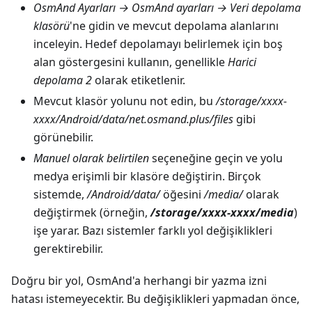
OsmAnd Ayarları → OsmAnd ayarları → Veri depolama
klasörü
'ne gidin ve mevcut depolama alanlarını
inceleyin. Hedef depolamayı belirlemek için boş
alan göstergesini kullanın, genellikle
Harici
depolama 2
olarak etiketlenir.
Mevcut klasör yolunu not edin, bu
/storage/xxxx-
xxxx/Android/data/net.osmand.plus/files
gibi
görünebilir.
Manuel olarak belirtilen
seçeneğine geçin ve yolu
medya erişimli bir klasöre değiştirin. Birçok
sistemde,
/Android/data/
öğesini
/media/
olarak
değiştirmek (örneğin,
/storage/xxxx-xxxx/media
)
işe yarar. Bazı sistemler farklı yol değişiklikleri
gerektirebilir.
Doğru bir yol, OsmAnd'a herhangi bir yazma izni
hatası istemeyecektir. Bu değişiklikleri yapmadan önce,