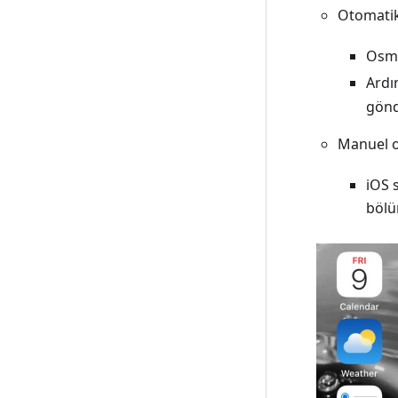
Otomatik
Osm
Ardı
gönd
Manuel o
iOS 
bölü