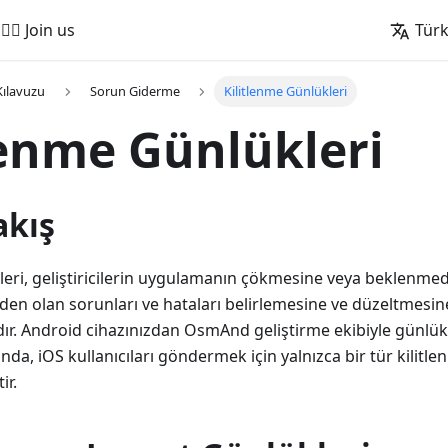
🚵‍♂️ Join us
Tür
Kılavuzu
Sorun Giderme
Kilitlenme Günlükleri
lenme Günlükleri
akış
leri, geliştiricilerin uygulamanın çökmesine veya beklenmed
n olan sorunları ve hataları belirlemesine ve düzeltmesine
dır. Android cihazınızdan OsmAnd geliştirme ekibiyle günlü
a, iOS kullanıcıları göndermek için yalnızca bir tür kilitl
ir.