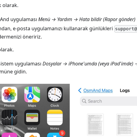
 olarak.
And uygulaması
Menü → Yardım → Hata bildir
(
Rapor gönder
)
ndan, e-posta uygulamanızı kullanarak günlükleri
support
ermenizi öneririz.
larak.
sistem uygulaması
Dosyalar → iPhone'umda (veya iPad'imde
müne gidin.