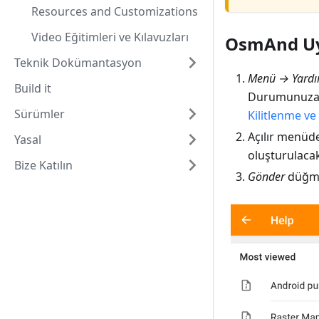
Resources and Customizations
Video Eğitimleri ve Kılavuzları
OsmAnd Uy
Teknik Dokümantasyon
Menü → Yardı
Build it
Durumunuza b
Sürümler
Kilitlenme ve
Açılır menüde
Yasal
oluşturulacak
Bize Katılın
Gönder
düğme