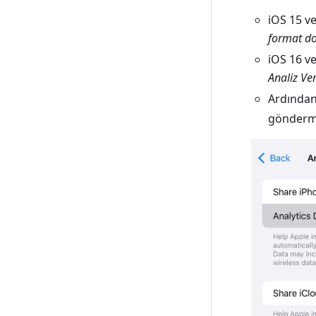
iOS 15 v
format do
iOS 16 v
Analiz Ve
Ardından
gönderme