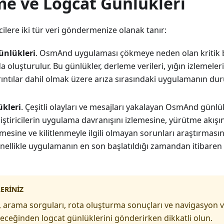
me ve Logcat Günlükleri
cilere iki tür veri göndermenize olanak tanır:
ünlükleri
. OsmAnd uygulaması çökmeye neden olan kritik bir
a oluşturulur. Bu günlükler, derleme verileri, yığın izlemeler
ayrıntılar dahil olmak üzere arıza sırasındaki uygulamanın du
ükleri
. Çeşitli olayları ve mesajları yakalayan OsmAnd günlük
liştiricilerin uygulama davranışını izlemesine, yürütme akışını
emesine ve kilitlenmeyle ilgili olmayan sorunları araştırması
nellikle uygulamanın en son başlatıldığı zamandan itibaren et
LERINIZ
arama sorguları, rota oluşturma sonuçları ve navigasyon ver
ileceğinden logcat günlüklerini gönderirken dikkatli olun.