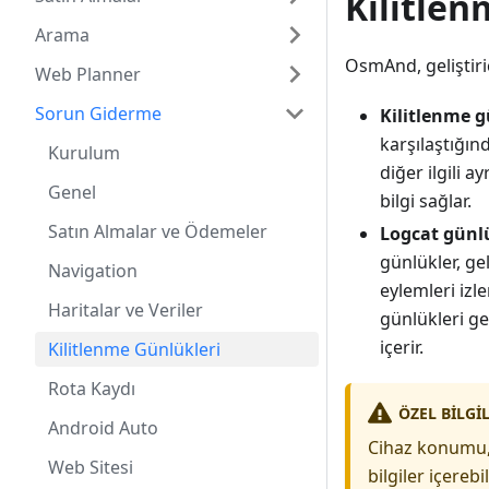
Kilitlen
Arama
OsmAnd, geliştiri
Web Planner
Sorun Giderme
Kilitlenme g
karşılaştığınd
Kurulum
diğer ilgili 
Genel
bilgi sağlar.
Satın Almalar ve Ödemeler
Logcat günl
günlükler, ge
Navigation
eylemleri izl
Haritalar ve Veriler
günlükleri ge
içerir.
Kilitlenme Günlükleri
Rota Kaydı
ÖZEL BILGI
Android Auto
Cihaz konumu, 
Web Sitesi
bilgiler içereb