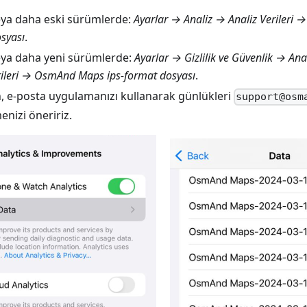
eya daha eski sürümlerde:
Ayarlar → Analiz → Analiz Verileri
syası
.
eya daha yeni sürümlerde:
Ayarlar → Gizlilik ve Güvenlik → Anal
rileri → OsmAnd Maps ips-format dosyası
.
, e-posta uygulamanızı kullanarak günlükleri
support@osm
nizi öneririz.