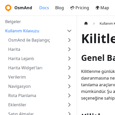
OsmAnd
Docs
Blog
💳 Pricing
🌍 Map
Belgeler
Kullanım 
Kullanım Kılavuzu
Kilit
OsmAnd ile Başlangıç
Harita
Genel B
Harita Lejantı
Harita Widget'ları
Kilitlenme günlük
Verilerim
davranmasına nede
tanılama araçları
Navigasyon
mümkündür. Şu and
Rota Planlama
seçeneğine sahipt
Eklentiler
Satın Almalar