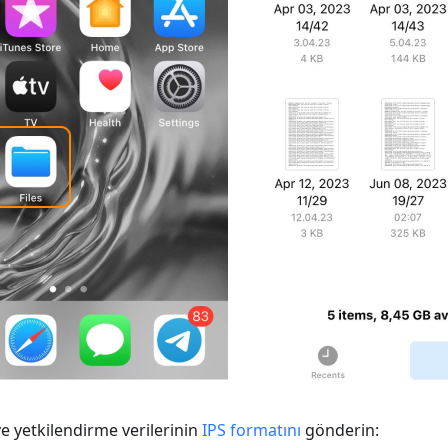
e yetkilendirme verilerinin
IPS formatını
gönderin: