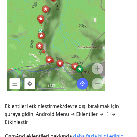
Eklentileri etkinleştirmek/devre dışı bırakmak için
şuraya gidin:
Android
Menü → Eklentiler
→ ︙ →
Etkinleştir
OsmAnd eklentileri hakkında
daha fazla bilgi edinin
.