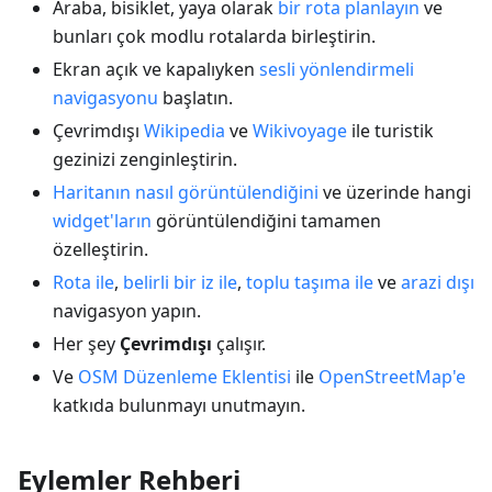
Araba, bisiklet, yaya olarak
bir rota planlayın
ve
bunları çok modlu rotalarda birleştirin.
Ekran açık ve kapalıyken
sesli yönlendirmeli
navigasyonu
başlatın.
Çevrimdışı
Wikipedia
ve
Wikivoyage
ile turistik
gezinizi zenginleştirin.
Haritanın nasıl görüntülendiğini
ve üzerinde hangi
widget'ların
görüntülendiğini tamamen
özelleştirin.
Rota ile
,
belirli bir iz ile
,
toplu taşıma ile
ve
arazi dışı
navigasyon yapın.
Her şey
Çevrimdışı
çalışır.
Ve
OSM Düzenleme Eklentisi
ile
OpenStreetMap'e
katkıda bulunmayı unutmayın.
Eylemler Rehberi