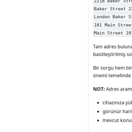
221B Baker Str
Baker Street 2
London Baker S
101 Main Stree
Main Street 10
Tam adres buluna
basitleştirilmiş s
Bir sorgu hem bi
önemi temelinde e
NOT:
Adres aramas
cihazınıza yü
görünür harit
mevcut kon