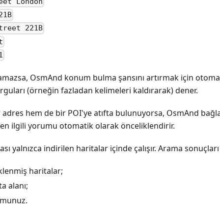
eet London
21B
treet 221B
t
1
mazsa, OsmAnd konum bulma şansını artırmak için otomat
orguları (örneğin fazladan kelimeleri kaldırarak) dener.
r adres hem de bir POI'ye atıfta bulunuyorsa, OsmAnd bağ
n ilgili yorumu otomatik olarak önceliklendirir.
ı yalnızca indirilen haritalar içinde çalışır. Arama sonuçları
klenmiş haritalar;
a alanı;
umunuz.