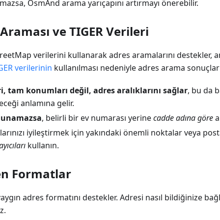
amazsa, OsmAnd arama yarıçapını artırmayı önerebilir.
Araması ve TIGER Verileri
etMap verilerini kullanarak adres aramalarını destekler, a
GER verilerinin
kullanılması nedeniyle adres arama sonuçları e
ri, tam konumları değil, adres aralıklarını sağlar
, bu da 
ceği anlamına gelir.
ulunamazsa
, belirli bir ev numarası yerine
cadde adına göre
a
rınızı iyileştirmek için yakındaki önemli noktalar veya post
yıcıları
kullanın.
n Formatlar
gın adres formatını destekler. Adresi nasıl bildiğinize bağlı
z.