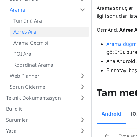
Arama sonuçları, 
Arama
ilgili sonuçlar li
Tümünü Ara
OsmAnd,
Adres 
Adres Ara
Arama Geçmişi
Arama düğm
götürür, bur
POI Ara
Ana Android
Koordinat Arama
Bir rotayı ba
Web Planner
Sorun Giderme
Tam met
Teknik Dokümantasyon
Build it
Android
iO
Sürümler
Yasal