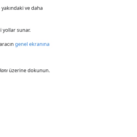
e yakındaki ve daha
i yollar sunar.
 aracın
genel ekranına
lanı
üzerine dokunun.