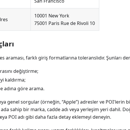
San Francisco
10001 New York
dres
75001 Paris Rue de Rivoli 10
ları
araması, farklı giriş formatlarına toleranslıdır. Şunları den
ırasını değiştirme;
iyi kaldırma;
de adına göre arama.
ya genel sorgular (örneğin, “Apple”) adresler ve POI'lerin bi
ı ada sahip bir marka, cadde adı veya yerleşim yeri dahil. D
veya POI adı gibi daha fazla detay eklemeyi deneyin.