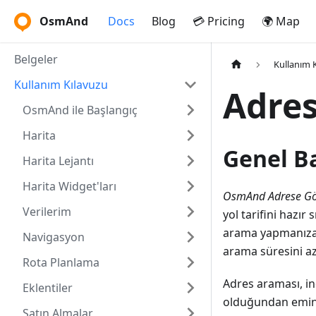
OsmAnd
Docs
Blog
💳 Pricing
🌍 Map
Belgeler
Kullanım 
Kullanım Kılavuzu
Adres
OsmAnd ile Başlangıç
Harita
Genel B
Harita Lejantı
Harita Widget'ları
OsmAnd Adrese G
Verilerim
yol tarifini hazı
arama yapmanıza o
Navigasyon
arama süresini az
Rota Planlama
Adres araması, ind
Eklentiler
olduğundan emin 
Satın Almalar