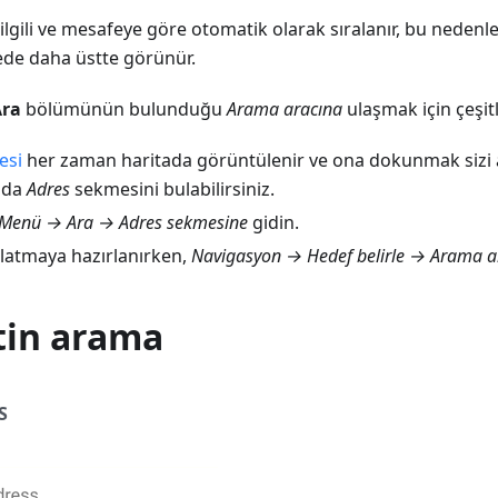
ilgili ve mesafeye göre otomatik olarak sıralanır, bu nedenl
stede daha üstte görünür.
Ara
bölümünün bulunduğu
Arama aracına
ulaşmak için çeşitl
esi
her zaman haritada görüntülenir ve ona dokunmak sizi
ada
Adres
sekmesini bulabilirsiniz.
Menü → Ara → Adres sekmesine
gidin.
şlatmaya hazırlanırken,
Navigasyon → Hedef belirle → Arama a
in arama
S