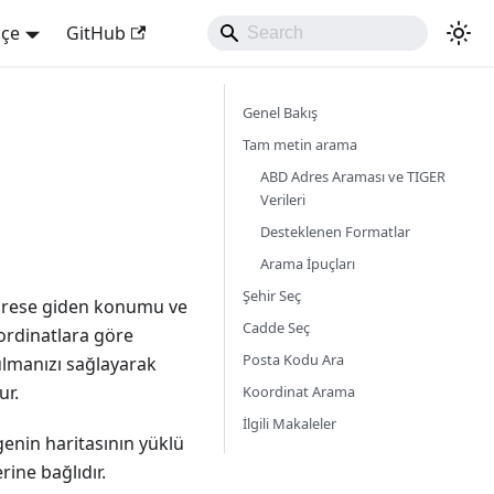
kçe
GitHub
Genel Bakış
Tam metin arama
ABD Adres Araması ve TIGER
Verileri
Desteklenen Formatlar
Arama İpuçları
Şehir Seç
 adrese giden konumu ve
Cadde Seç
oordinatlara göre
Posta Kodu Ara
ulmanızı sağlayarak
ur.
Koordinat Arama
İlgili Makaleler
lgenin haritasının yüklü
ine bağlıdır.