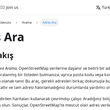
🚵‍♂️ Join us
Tür
Kılavuzu
Arama
Adres Ara
 Ara
akış
öre Arama
, OpenStreetMap verilerine dayanır ve belirli bir
r sıralanmış bir listeden bulmanıza, ayrıca posta kodu veya k
lanak tanır. Bu araç, gerekli adresleri birkaç dokunuşla b
altır ve tam adresi hatırlamadığınız durumlarda yardımcı ol
irilen haritaları kullanarak çevrimdışı çalışır. Aradığınız bö
olun. Sonuçlar, OpenStreetMap'te mevcut olan adres veriler