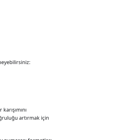
eyebilirsiniz:
r karışımını
oğruluğu artırmak için