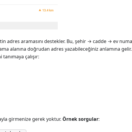
n adres aramasını destekler. Bu, şehir → cadde → ev num
ama alanına doğrudan adres yazabileceğiniz anlamına geli
i tanımaya çalışır:
rayla girmenize gerek yoktur.
Örnek sorgular
: