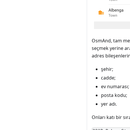
OsmAnd, tam meti
seçmek yerine ar
adres bileşenlerin
şehir;
cadde;
ev numarası;
posta kodu;
yer adı.
Onları katı bir sı