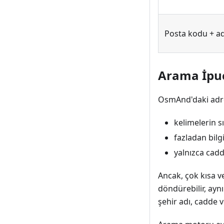
Posta kodu + a
Arama İpuç
OsmAnd'daki adres 
kelimelerin s
fazladan bilg
yalnızca cad
Ancak, çok kısa ve
döndürebilir, ayn
şehir adı, cadde 