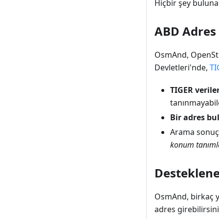
Hiçbir şey bulun
ABD Adres 
OsmAnd, OpenStre
Devletleri'nde,
TI
TIGER verile
tanınmayabile
Bir adres b
Arama sonuçla
konum tanımla
Desteklene
OsmAnd, birkaç yay
adres girebilirsini