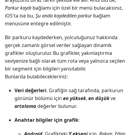
arayüzünü biraz farklı şekilde ele alır. Android'de,
Parkur kaydı
bağlamı için özel bir menü bulacaksınız,
iOS'ta ise bu,
Şu anda kaydedilen parkur
bağlam
menüsüne entegre edilmiştir.
Bir parkuru kaydederken, yolculuğunuz hakkında
gerçek zamanlı görsel veriler sağlayan dinamik
grafikler oluşturulur. Bu grafikler, yakınlaştırma
seviyenize bağlı olarak tüm rota veya yalnızca seçilen
bir segment için bilgileri yansıtabilir.
Bunlarda bulabilecekleriniz:
Veri değerleri
. Grafiğin sağ tarafında, parkurun
görünür bölümü için
en yüksek
,
en düşük
ve
ortalama
değerler bulunur.
Anahtar bilgiler için grafik
:
Android
. Grafikteki
Y ekseni
için,
Rakım
,
Eğim
,