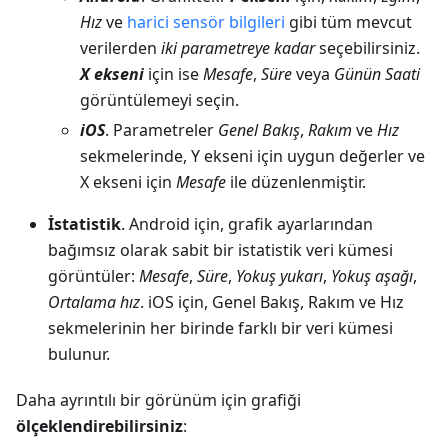
Hız
ve
harici sensör bilgileri
gibi tüm mevcut
verilerden
iki parametreye kadar
seçebilirsiniz.
X ekseni
için ise
Mesafe
,
Süre
veya
Günün Saati
görüntülemeyi seçin.
iOS
. Parametreler
Genel Bakış
,
Rakım
ve
Hız
sekmelerinde, Y ekseni için uygun değerler ve
X ekseni için
Mesafe
ile düzenlenmiştir.
İstatistik
. Android için, grafik ayarlarından
bağımsız olarak sabit bir istatistik veri kümesi
görüntüler:
Mesafe
,
Süre
,
Yokuş yukarı
,
Yokuş aşağı
,
Ortalama hız
. iOS için, Genel Bakış, Rakım ve Hız
sekmelerinin her birinde farklı bir veri kümesi
bulunur.
Daha ayrıntılı bir görünüm için grafiği
ölçeklendirebilirsiniz
: