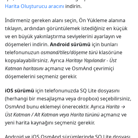
Harita Oluşturucu aracını
indirin.
İndirmeniz gereken alanı seçin, Ön Yükleme alanına
tıklayın, ardından görüntülemek istediğiniz en küçük
ve en büyük yakınlaştırma seviyelerini ayarlayın ve
döşemeleri indirin.
Android sürümü
için bunları
telefonunuzun
osmand/tiles/
döşeme türü
klasörüne
kopyalayabilirsiniz. Ayrıca
Haritayı Yapılandır - Üst
Katman haritasını
açmanız ve OsmAnd çevrimiçi
döşemelerini seçmeniz gerekir.
iOS sürümü
için telefonunuzda SQ Lite dosyasını
(herhangi bir mesajlaşma veya dropbox) seçebilirsiniz,
OsmAnd bunu eklemeyi önerecektir. Ayrıca
Harita →
Üst Katman / Alt Katman veya Harita türünü
açmanız ve
yeni harita kaynağını seçmeniz gerekir.
Android ve iOS OsmAnd sürümlerinde SQ Lite dosyası