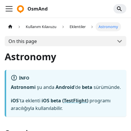
OsmAnd
Kullanım Kılavuzu
Eklentiler
Astronomy
On this page
Astronomy
INFO
Astronomi
şu anda
Android
'de
beta
sürümünde.
iOS
'ta eklenti
iOS beta (
TestFlight
)
programı
aracılığıyla kullanılabilir.