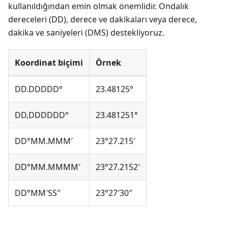
kullanıldığından emin olmak önemlidir. Ondalık
dereceleri (DD), derece ve dakikaları veya derece,
dakika ve saniyeleri (DMS) destekliyoruz.
Koordinat biçimi
Örnek
DD.DDDDD°
23.48125°
DD,DDDDDD°
23.481251°
DD°MM.MMM′
23°27.215′
DD°MM.MMMM′
23°27.2152′
DD°MM′SS″
23°27′30″