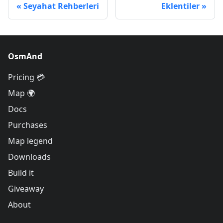
Seyahat Rehberleri
Eklentiler
OsmAnd
Pricing 💳
Map 🌍
Docs
Purchases
Map legend
Downloads
Build it
Giveaway
About