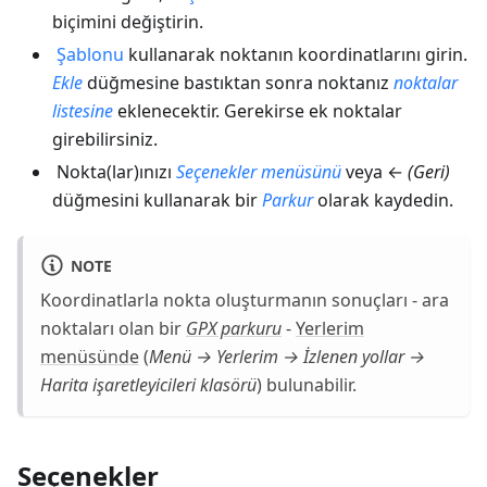
biçimini değiştirin.
Şablonu
kullanarak noktanın koordinatlarını girin.
Ekle
düğmesine bastıktan sonra noktanız
noktalar
listesine
eklenecektir. Gerekirse ek noktalar
girebilirsiniz.
Nokta(lar)ınızı
Seçenekler menüsünü
veya ←
(Geri)
düğmesini kullanarak bir
Parkur
olarak kaydedin.
NOTE
Koordinatlarla nokta oluşturmanın sonuçları - ara
noktaları olan bir
GPX parkuru
-
Yerlerim
menüsünde
(
Menü → Yerlerim → İzlenen yollar →
Harita işaretleyicileri
klasörü
) bulunabilir.
Seçenekler