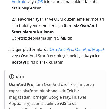
Android
veya
iOS
için satın alma hakkında daha
fazla bilgi edinin.
2.1 Favoriler, ayarlar ve OSM düzenlemeleri/notları
için bulut yedeklemeleri için
ücretsiz OsmAnd
Start planını kullanın
.
Ücretsiz depolama sınırı
5 MB
'tır.
Diğer platformlarda
OsmAnd Pro
,
OsmAnd Maps+
veya OsmAnd Start'ı etkinleştirmek için
kayıtlı e-
postayı
giriş olarak kullanın.
NOTE
OsmAnd Pro
, tüm OsmAnd özelliklerini içeren
çapraz platform bir aboneliktir. Tek bir
mağazadan (örneğin Google Play, Huawei
AppGallery) satın alabilir ve
iOS
'ta da