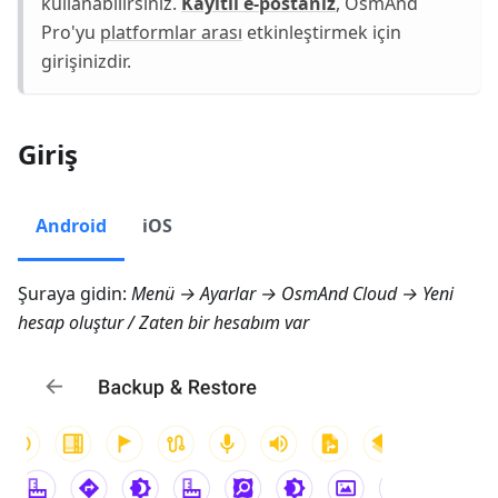
kullanabilirsiniz.
Kayıtlı e-postanız
, OsmAnd
Pro'yu
platformlar arası
etkinleştirmek için
girişinizdir.
Giriş
Android
iOS
Şuraya gidin:
Menü → Ayarlar → OsmAnd Cloud → Yeni
hesap oluştur
/
Zaten bir hesabım var