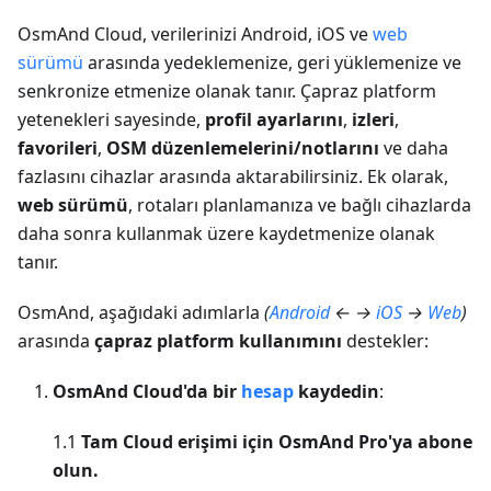
OsmAnd Cloud, verilerinizi Android, iOS ve
web
sürümü
arasında yedeklemenize, geri yüklemenize ve
senkronize etmenize olanak tanır. Çapraz platform
yetenekleri sayesinde,
profil ayarlarını
,
izleri
,
favorileri
,
OSM düzenlemelerini/notlarını
ve daha
fazlasını cihazlar arasında aktarabilirsiniz. Ek olarak,
web sürümü
, rotaları planlamanıza ve bağlı cihazlarda
daha sonra kullanmak üzere kaydetmenize olanak
tanır.
OsmAnd, aşağıdaki adımlarla
(
Android
← →
iOS
→
Web
)
arasında
çapraz platform kullanımını
destekler:
OsmAnd Cloud'da bir
hesap
kaydedin
:
1.1
Tam Cloud erişimi için OsmAnd Pro'ya abone
olun.