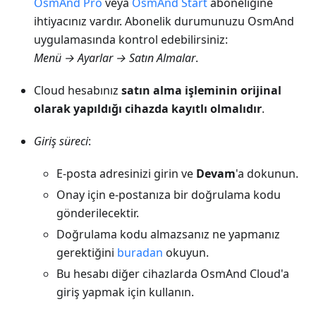
OsmAnd Pro
veya
OsmAnd Start
aboneliğine
ihtiyacınız vardır. Abonelik durumunuzu OsmAnd
uygulamasında kontrol edebilirsiniz:
Menü → Ayarlar → Satın Almalar
.
Cloud hesabınız
satın alma işleminin orijinal
olarak yapıldığı cihazda kayıtlı olmalıdır
.
Giriş süreci
:
E-posta adresinizi girin ve
Devam
'a dokunun.
Onay için e-postanıza bir doğrulama kodu
gönderilecektir.
Doğrulama kodu almazsanız ne yapmanız
gerektiğini
buradan
okuyun.
Bu hesabı diğer cihazlarda OsmAnd Cloud'a
giriş yapmak için kullanın.