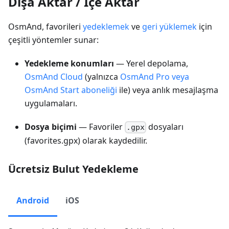
Dışa Aktar / İçe Aktar
OsmAnd, favorileri
yedeklemek
ve
geri yüklemek
için
çeşitli yöntemler sunar:
Yedekleme konumları
— Yerel depolama,
OsmAnd Cloud
(yalnızca
OsmAnd Pro veya
OsmAnd Start aboneliği
ile) veya anlık mesajlaşma
uygulamaları.
Dosya biçimi
— Favoriler
dosyaları
.gpx
(favorites.gpx) olarak kaydedilir.
Ücretsiz Bulut Yedekleme
Android
iOS