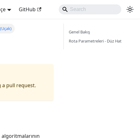
kçe
GitHub
 (Uçak)
Genel Bakış
Rota Parametreleri - Düz Hat
 a pull request.
a algoritmalarının