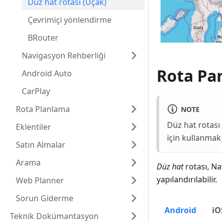
Düz hat rotası (Uçak)
Çevrimiçi yönlendirme
BRouter
Navigasyon Rehberliği
Rota Par
Android Auto
CarPlay
Rota Planlama
NOTE
Düz hat rotası
Eklentiler
için kullanmak
Satın Almalar
Arama
Düz hat
rotası, Na
yapılandırılabilir.
Web Planner
Sorun Giderme
Android
iO
Teknik Dokümantasyon