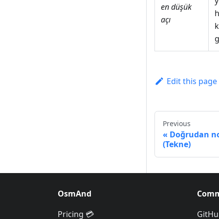
y
en düşük
h
açı
k
g
Edit this page
Previous
Doğrudan no
(Tekne)
OsmAnd
Comm
Pricing 💳
GitHu