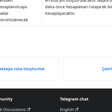
eniden
en kısa yol oluşturulacaktır. Başka 
esaplanıncaya
daha önce hesaplanan rotaya ek bi
adar
hesaplayacaktır.
örüntülenecek
ktaya rota oluşturma
Çevr
unity
Telegram chat
b Discussions
English