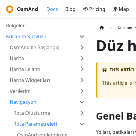
OsmAnd
Docs
Blog
💳 Pricing
🌍 Map
Belgeler
Kullanım 
Kullanım Kılavuzu
Düz h
OsmAnd ile Başlangıç
Harita
Harita Lejantı
THIS ARTICL
🚧
Harita Widget'ları
This article i
Verilerim
Navigasyon
Genel B
Rota Oluşturma
Rota Parametreleri
Yolları, patikala
OsmAnd yönlendirme