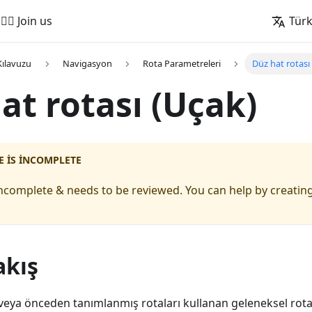
🚵‍♂️ Join us
Tür
Kılavuzu
Navigasyon
Rota Parametreleri
Düz hat rotası
at rotası (Uçak)
E IS INCOMPLETE
s incomplete & needs to be reviewed. You can help by creating
akış
rı veya önceden tanımlanmış rotaları kullanan geleneksel rot