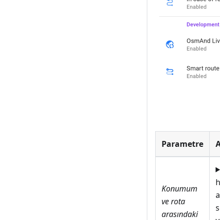
Parametre
h
Konumum
a
ve rota
s
arasındaki