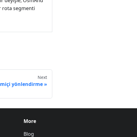
bir deyişle, OsmAnd
r rota segmenti
Next
imiçi yönlendirme
More
Blog