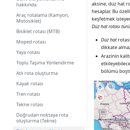
aksine, düz hat ro
hakkında
hesaplar. Bu özel
Araç rotalama (Kamyon,
keşfetmek isteyen 
Motosiklet)
Düz hat rotası tür
Bisiklet rotası (MTB)
Düz hat
rotası
Moped rotası
dikkate alma
Yaya rotası
Arazinin kali
Toplu Taşıma Yönlendirme
etkileyebilec
bölümü boştu
Atlı rota oluşturma
Kayak rotası
Tren rotası
Tekne rotası
Doğrudan noktaya rota
oluşturma (Tekne)