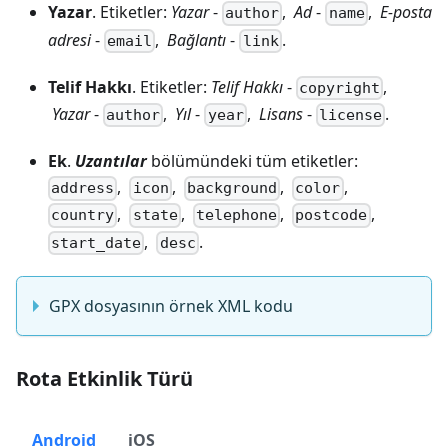
Yazar
. Etiketler:
Yazar
-
,
Ad
-
,
E-posta
author
name
adresi
-
,
Bağlantı
-
.
email
link
Telif Hakkı
. Etiketler:
Telif Hakkı
-
,
copyright
Yazar
-
,
Yıl
-
,
Lisans
-
.
author
year
license
Ek
.
Uzantılar
bölümündeki tüm etiketler:
,
,
,
,
address
icon
background
color
,
,
,
,
country
state
telephone
postcode
,
.
start_date
desc
GPX dosyasının örnek XML kodu
Rota Etkinlik Türü
Android
iOS