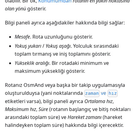
olabilir. Bir ok,
Konumumdan
rotanın en yakın noktasına
olan yönü
gösterir.
Bilgi paneli ayrıca aşağıdakiler hakkında bilgi sağlar:
Mesafe
. Rota uzunluğunu gösterir.
Yokuş yukarı
/
Yokuş aşağı
. Yolculuk sırasındaki
toplam tırmanış ve iniş toplamını gösterir.
Yükseklik aralığı
. Bir rotadaki minimum ve
maksimum yüksekliği gösterir.
Rotanız OsmAnd veya başka bir takip uygulamasıyla
oluşturulduysa (yani noktalarında
ve
zaman
hız
etiketleri varsa), bilgi paneli ayrıca
Ortalama hız
,
Maksimum hız
,
Süre
(rotanın başlangıç ve bitiş noktaları
arasındaki toplam süre) ve
Hareket zamanı
(hareket
halindeyken toplam süre) hakkında bilgi içerecektir.