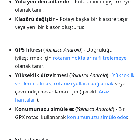
Yolu yeniden adlandır
– Rota adını değiştirmeye
olanak tanır.
Klasörü değiştir
– Rotayı başka bir klasöre taşır
veya yeni bir klasör oluşturur.
GPS filtresi
(
Yalnızca Android
) - Doğruluğu
iyileştirmek için
rotanın noktalarını filtrelemeye
olanak tanır.
Yükseklik düzeltmesi
(
Yalnızca Android
) -
Yükseklik
verilerini almak
,
rotanızı yollara bağlamak
veya
çevrimdışı hesaplamak için (gerekli
Arazi
haritaları
).
Konumunuzu simüle et
(
Yalnızca Android
) - Bir
GPX rotası kullanarak
konumunuzu simüle eder
.
Sil
. Rotayı siler.