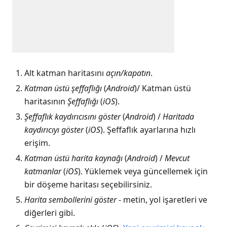
Alt katman haritasını
açın/kapatın
.
Katman üstü şeffaflığı
(
Android
)/ Katman üstü
haritasının
Şeffaflığı
(
iOS
).
Şeffaflık kaydırıcısını göster
(
Android
) /
Haritada
kaydırıcıyı göster
(
iOS
). Şeffaflık ayarlarına hızlı
erişim.
Katman üstü harita kaynağı
(
Android
) /
Mevcut
katmanlar
(
iOS
). Yüklemek veya güncellemek için
bir döşeme haritası seçebilirsiniz.
Harita sembollerini göster
- metin, yol işaretleri ve
diğerleri gibi.