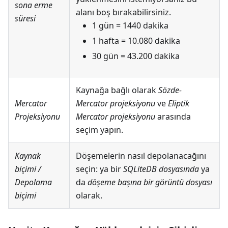
sona erme
alanı boş bırakabilirsiniz.
süresi
1 gün = 1440 dakika
1 hafta = 10.080 dakika
30 gün = 43.200 dakika
Kaynağa bağlı olarak
Sözde-
Mercator
Mercator projeksiyonu
ve
Eliptik
Projeksiyonu
Mercator projeksiyonu
arasında
seçim yapın.
Kaynak
Döşemelerin nasıl depolanacağını
biçimi
/
seçin: ya bir
SQLiteDB dosyasında
ya
Depolama
da
döşeme başına bir görüntü dosyası
biçimi
olarak.