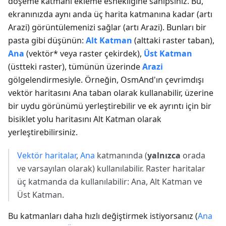
döşeme katmanı ekleme esnekliğine sahipsiniz. Bu,
ekranınızda aynı anda üç harita katmanına kadar (artı
Arazi) görüntülemenizi sağlar (artı Arazi). Bunları bir
pasta gibi düşünün:
Alt Katman
(alttaki raster taban),
Ana
(vektör* veya raster çekirdek),
Üst Katman
(üstteki raster), tümünün üzerinde
Arazi
gölgelendirmesiyle. Örneğin, OsmAnd'ın çevrimdışı
vektör haritasını Ana taban olarak kullanabilir, üzerine
bir uydu görünümü yerleştirebilir ve ek ayrıntı için bir
bisiklet yolu haritasını Alt Katman olarak
yerleştirebilirsiniz.
Vektör haritalar
,
Ana
katmanında (
yalnızca
orada
ve varsayılan olarak) kullanılabilir. Raster haritalar
üç katmanda da kullanılabilir: Ana, Alt Katman ve
Üst Katman.
Bu katmanları daha hızlı değiştirmek istiyorsanız (
Ana