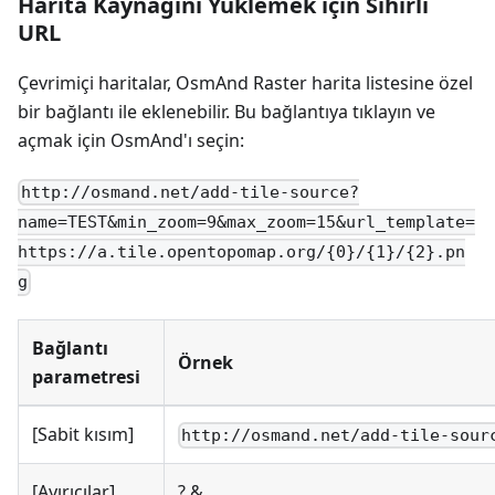
Harita Kaynağını Yüklemek için Sihirli
URL
Çevrimiçi haritalar, OsmAnd Raster harita listesine özel
bir bağlantı ile eklenebilir. Bu bağlantıya tıklayın ve
açmak için OsmAnd'ı seçin:
http://osmand.net/add-tile-source?
name=TEST&min_zoom=9&max_zoom=15&url_template=
https://a.tile.opentopomap.org/{0}/{1}/{2}.pn
g
Bağlantı
Örnek
parametresi
[Sabit kısım]
http://osmand.net/add-tile-sour
[Ayırıcılar]
? &