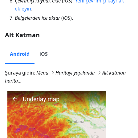
Çevrimiçi kaynak ekle
(
iOS
).
Yeni çevrimiçi kaynak
ekleyin
.
Belgelerden içe aktar
(
iOS
).
Alt Katman
Android
iOS
Şuraya gidin:
Menü → Haritayı yapılandır → Alt katman
harita…