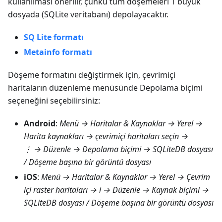
kullanılması önerilir, çünkü tüm döşemeleri 1 büyük
dosyada (SQLite veritabanı) depolayacaktır.
SQ Lite formatı
Metainfo formatı
Döşeme formatını değiştirmek için, çevrimiçi
haritaların düzenleme menüsünde
Depolama biçimi
seçeneğini seçebilirsiniz:
Android
:
Menü → Haritalar & Kaynaklar → Yerel →
Harita kaynakları
→ çevrimiçi haritaları seçin →
⋮ →
Düzenle → Depolama biçimi → SQLiteDB dosyası
/
Döşeme başına bir görüntü dosyası
iOS
:
Menü → Haritalar & Kaynaklar → Yerel → Çevrim
içi raster haritaları
→ i →
Düzenle → Kaynak biçimi →
SQLiteDB dosyası
/
Döşeme başına bir görüntü dosyası