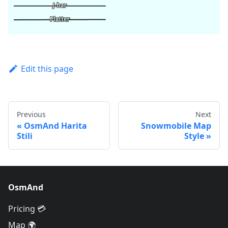
Edit this page
Previous
Next
OsmAnd Harita
Snowmobile Map
Stili
Style
OsmAnd
Pricing 💳
Map 🌍