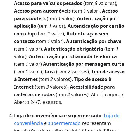
Acesso para veículos pesados
(tem
5
valores),
Acesso para automóveis
(tem
1
valor),
Acesso
para scooters
(tem
1
valor),
Autenticação por
aplicação
(tem
1
valor),
Autenticação por cartão
com chip
(tem
1
valor),
Autenticação sem
contacto
(tem
1
valor),
Autenticação por chave
(tem
1
valor),
Autenticação obrigatória
(tem
1
valor),
Autenticação por chamada telefónica
(tem
1
valor)
Autenticação por mensagem curta
(tem
1
valor),
Taxa
(tem
2
valores),
Tipo de acesso
à Internet
(tem
3
valores),
Tipo de acesso à
Internet
(tem
3
valores),
Acessibilidade para
cadeiras de rodas
(tem
4
valores), Aberto agora /
Aberto 24/7, e outros.
Loja de conveniência e supermercado
.
Loja de
conveniência
e
supermercado
representam
instalações de retalho. Inclui
13
tipos de filtros: