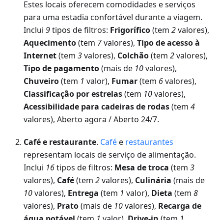
Estes locais oferecem comodidades e serviços
para uma estadia confortável durante a viagem.
Inclui
9
tipos de filtros:
Frigorífico
(tem
2
valores),
Aquecimento
(tem
7
valores),
Tipo de acesso à
Internet
(tem
3
valores),
Colchão
(tem
2
valores),
Tipo de pagamento
(mais de
10
valores),
Chuveiro
(tem
1
valor),
Fumar
(tem
6
valores),
Classificação por estrelas
(tem
10
valores),
Acessibilidade para cadeiras de rodas
(tem
4
valores), Aberto agora / Aberto 24/7.
Café e restaurante
.
Café
e
restaurantes
representam locais de serviço de alimentação.
Inclui
16
tipos de filtros:
Mesa de troca
(tem
3
valores),
Café
(tem
2
valores),
Culinária
(mais de
10
valores),
Entrega
(tem
1
valor),
Dieta
(tem
8
valores),
Prato
(mais de
10
valores),
Recarga de
água potável
(tem
1
valor),
Drive-in
(tem
1