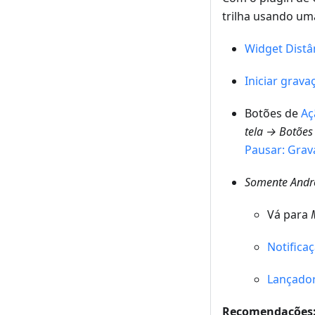
trilha usando um
Widget Distân
Iniciar grava
Botões de
Aç
tela → Botões
Pausar: Grav
Somente Andr
Vá para
Notifica
Lançador
Recomendações