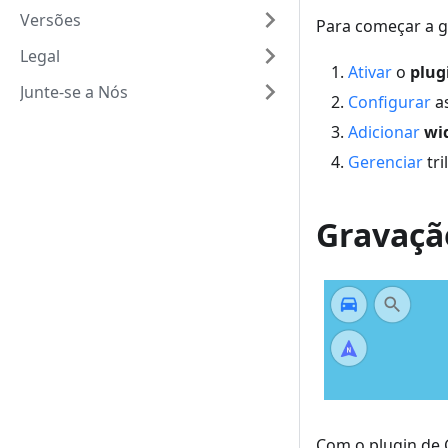
Versões
Para começar a gr
Legal
Ativar
o
plug
Junte-se a Nós
Configurar
a
Adicionar
wi
Gerenciar
tri
Gravaçã
Com o plugin de 