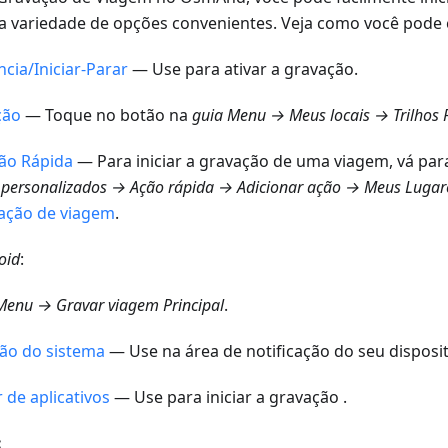
a variedade de opções convenientes. Veja como você pode
cia/Iniciar-Parar
— Use para ativar a gravação.
ção
— Toque no botão na
guia
Menu → Meus locais → Trilhos
P
ão Rápida
— Para iniciar a gravação de uma viagem, vá pa
 personalizados → Ação rápida → Adicionar ação → Meus Lugar
ação de viagem
.
oid
:
Menu → Gravar viagem
Principal
.
ção do sistema
— Use na área de notificação do seu disposit
 de aplicativos
— Use para iniciar a gravação .
: