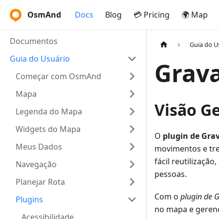
OsmAnd
Docs
Blog
💳 Pricing
🌍 Map
Documentos
Guia do U
Guia do Usuário
Grav
Começar com OsmAnd
Mapa
Visão Ge
Legenda do Mapa
Widgets do Mapa
O
plugin de Gra
Meus Dados
movimentos e tre
fácil reutilizaçã
Navegação
pessoas.
Planejar Rota
Com o
plugin de 
Plugins
no mapa e gerenci
Acessibilidade