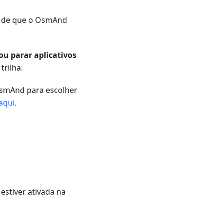
se de que o OsmAnd
ou parar aplicativos
rilha.
OsmAnd para escolher
aqui
.
estiver ativada na