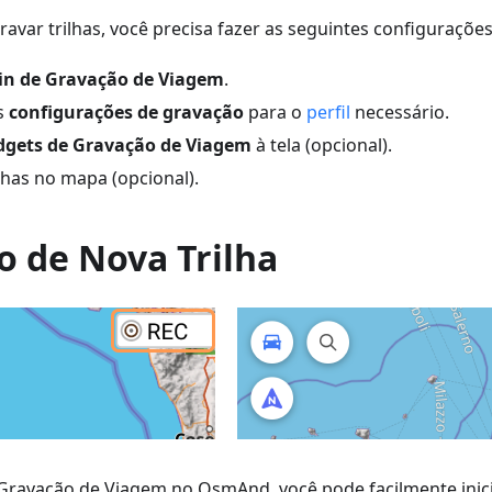
avar trilhas, você precisa fazer as seguintes configurações
in de Gravação de Viagem
.
s
configurações de gravação
para o
perfil
necessário.
dgets de Gravação de Viagem
à tela (opcional).
lhas no mapa (opcional).
o de Nova Trilha
Gravação de Viagem no OsmAnd, você pode facilmente inici