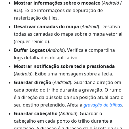
Mostrar informações sobre o mosaico
(
Android
/
iOS
). Exibe informações de depuração de
rasterização de tiles.
Desativar camadas do mapa
(
Android
). Desativa
todas as camadas do mapa sobre o mapa vetorial
(requer reinício).
Buffer Logcat
(
Android
). Verifica e compartilha
logs detalhados do aplicativo.
Mostrar notificação sobre tecla pressionada
(
Android
). Exibe uma mensagem sobre a tecla.
Guardar direção
(
Android
).
Guardar a direção em
cada ponto do trilho durante a gravação
. O rumo
é a direção da bússola da sua posição atual para o
seu destino pretendido. Afeta a
gravação de trilhas
.
Guardar cabeçalho
(
Android
).
Guardar o
cabeçalho em cada ponto do trilho durante a
gravação
. A direção é a direção da bússola da sua